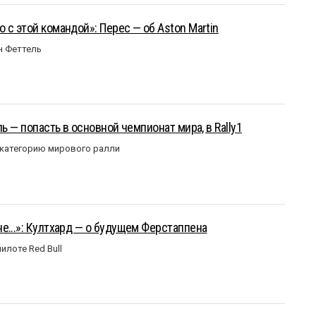
 с этой командой»: Перес — об Aston Martin
н Феттель
ль — попасть в основной чемпионат мира, в Rally1
 категорию мирового ралли
е...»: Култхард — о будущем Ферстаппена
илоте Red Bull