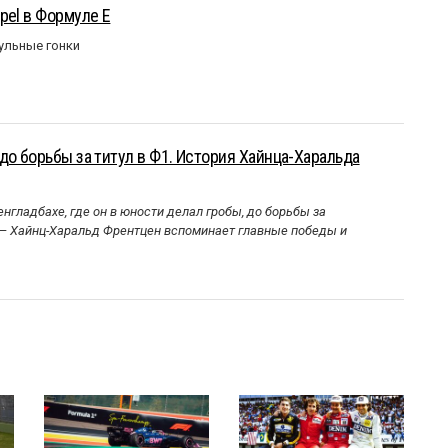
pel в Формуле Е
ульные гонки
до борьбы за титул в Ф1. История Хайнца-Харальда
нгладбахе, где он в юности делал гробы, до борьбы за
 — Хайнц-Харальд Френтцен вспоминает главные победы и