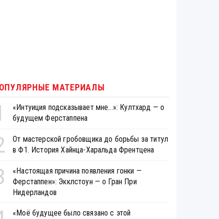
ОПУЛЯРНЫЕ МАТЕРИАЛЫ
1
«Интуиция подсказывает мне...»: Култхард — о
будущем Ферстаппена
2
От мастерской гробовщика до борьбы за титул
в Ф1. История Хайнца-Харальда Френтцена
3
«Настоящая причина появления гонки —
Ферстаппен»: Экклстоун — о Гран При
Нидерландов
4
«Моё будущее было связано с этой