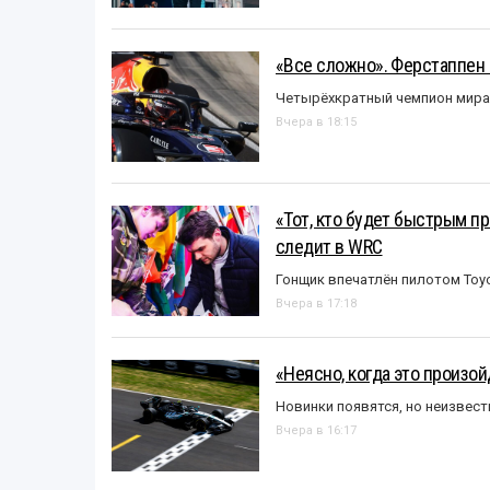
«Все сложно». Ферстаппен 
Четырёхкратный чемпион мира 
Вчера в 18:15
«Тот, кто будет быстрым пр
следит в WRC
Гонщик впечатлён пилотом Toy
Вчера в 17:18
«Неясно, когда это произо
Новинки появятся, но неизвест
Вчера в 16:17