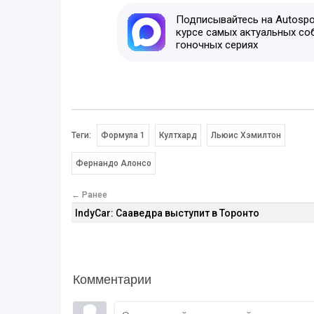
Подписывайтесь на Autospor
курсе самых актуальных со
гоночных сериях
Теги:
Формула 1
Култхард
Льюис Хэмилтон
Фернандо Алонсо
← Ранее
IndyCar: Сааведра выступит в Торонто
Комментарии