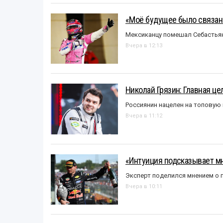
«Моё будущее было связано
Мексиканцу помешал Себастья
Вчера в 12:13
Николай Грязин: Главная це
Россиянин нацелен на топовую
Вчера в 11:12
«Интуиция подсказывает мн
Эксперт поделился мнением о п
Вчера в 10:11