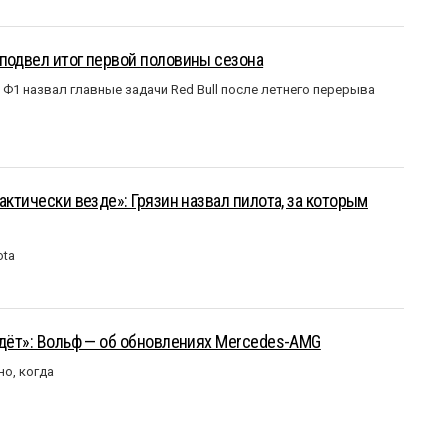
подвел итог первой половины сезона
Ф1 назвал главные задачи Red Bull после летнего перерыва
актически везде»: Грязин назвал пилота, за которым
ota
йдёт»: Вольф — об обновлениях Mercedes-AMG
но, когда