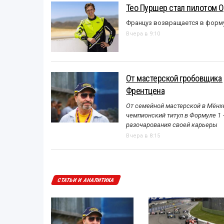
Тео Пуршер стал пилотом O
Француз возвращается в форм
Вчера в 9:10
От мастерской гробовщика 
Френтцена
От семейной мастерской в Мёнхе
чемпионский титул в Формуле 1
разочарования своей карьеры
Вчера в 8:15
СТАТЬИ И АНАЛИТИКА