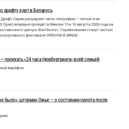
о дрифту едет в Беларусь
 Дрифт Серии расширяет свою географию — пятый этап
 Open) впервые пройдёт в Минске 15 и 16 августа 2026 года на
ставочного центра «БелЭкспо». Соревнования станут частью
оспортивного фестиваля OPEN RACE MINSK
 — проехать «24 часа Нюрбургринга» всей семьёй
рный марафон
 не было»: штурман Ожье — о состоянии пилота после
арию