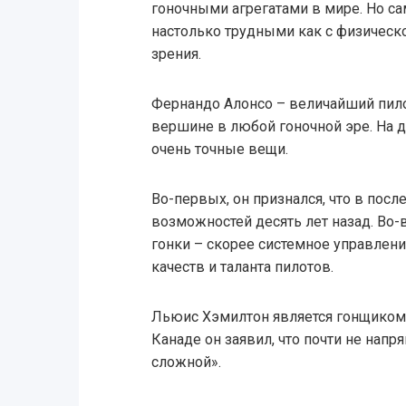
гоночными агрегатами в мире. Но с
настолько трудными как с физической
зрения.
Фернандо Алонсо – величайший пило
вершине в любой гоночной эре. На д
очень точные вещи.
Во-первых, он признался, что в посл
возможностей десять лет назад. Во-
гонки – скорее системное управлен
качеств и таланта пилотов.
Льюис Хэмилтон является гонщиком т
Канаде он заявил, что почти не напря
сложной».