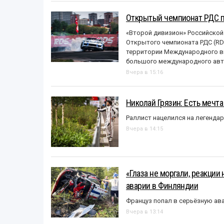
Открытый чемпионат РДС п
«Второй дивизион» Российской
Открытого чемпионата РДС (RDS
территории Международного вы
большого международного авт
Вчера в 15:16
Николай Грязин: Есть мечта
Раллист нацелился на легенда
Вчера в 14:15
«Глаза не моргали, реакции
аварии в Финляндии
Француз попал в серьёзную ав
Вчера в 13:14