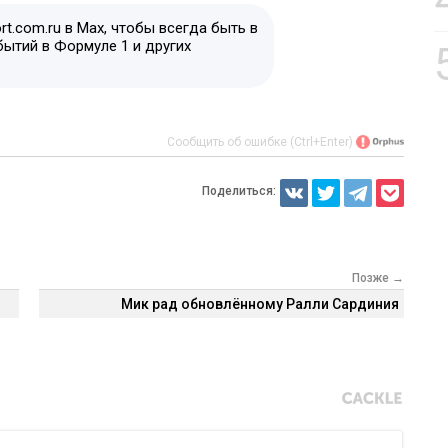
t.com.ru в Max, чтобы всегда быть в
бытий в Формуле 1 и других
Сообщить об ошибке (Ctrl+Enter)
Поделиться:
Позже →
Мик рад обновлённому Ралли Сардиния