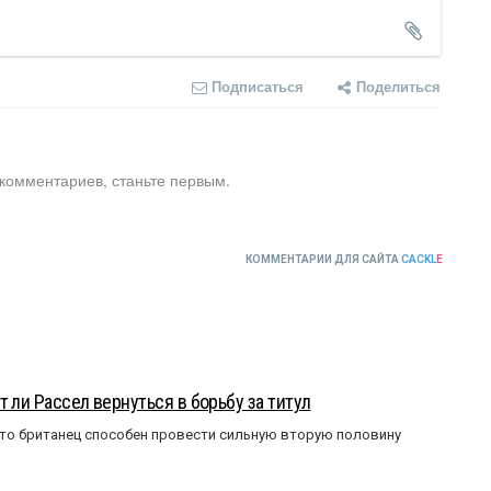
Подписаться
Поделиться
 комментариев, станьте первым.
КОММЕНТАРИИ ДЛЯ САЙТА
CACKL
E
 ли Рассел вернуться в борьбу за титул
что британец способен провести сильную вторую половину