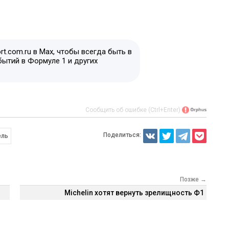
t.com.ru в Max, чтобы всегда быть в
бытий в Формуле 1 и других
Сообщить об ошибке (Ctrl+Enter)
Поделиться:
ель
Позже →
Michelin хотят вернуть зрелищность Ф1