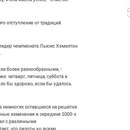
это отступление от традиций
и лидер чемпионата Льюис Хэмилтон
.
али более разнообразными, -
же: четверг, пятница, суббота и
ыло бы здорово, если бы удалось
.
з немногих оставшихся на решётке
ные изменения в середине 2000-х
вал с различными
ает, что пилоты ко всему