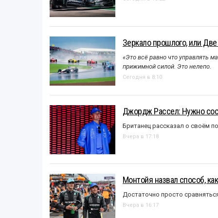
Зеркало прошлого, или Две
«Это всё равно что управлять м
прижимной силой. Это нелепо.
Сегодня в 8:10
Джордж Рассел: Нужно сос
Британец рассказал о своём п
Вчера в 17:18
Монтойя назвал способ, ка
Достаточно просто сравняться
Вчера в 16:17