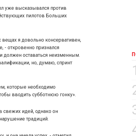
лл уже высказывался против
ействующих пилотов Больших
х вещах я довольно консервативен,
е, - откровенно признался
П
ри должен оставаться неизменным.
валификации, но, думаю, спринт
лем, которые необходимо
чтобы вводить субботнюю гонку».
в свежих идей, однако он
 нарушение традиций.
, и она имела успех, - отметил