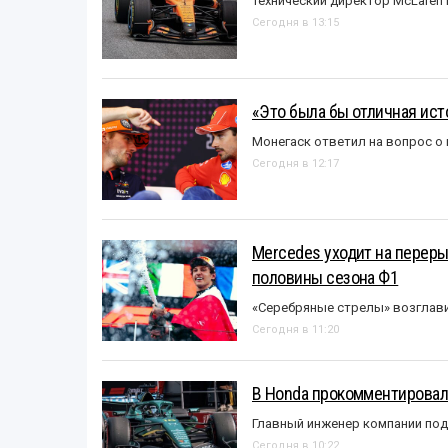
Технический директор McLaren
Сегодня в 13:15
«Это была бы отличная исто
Монегаск ответил на вопрос о
Сегодня в 12:17
Mercedes уходит на перер
половины сезона Ф1
«Серебряные стрелы» возглави
Сегодня в 11:20
В Honda прокомментировали
Главный инженер компании под
Сегодня в 10:22