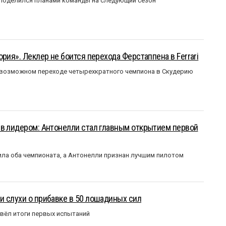
 поделился планами команды на следующий сезон
рия». Леклер не боится перехода Ферстаппена в Ferrari
 возможном переходе четырехкратного чемпиона в Скудерию
ыв лидером: Антонелли стал главным открытием первой
ла оба чемпионата, а Антонелли признан лучшим пилотом
 слухи о прибавке в 50 лошадиных сил
вёл итоги первых испытаний