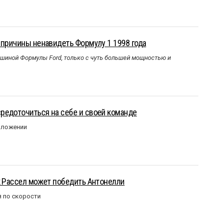
 причины ненавидеть Формулу 1 1998 года
ашиной Формулы Ford, только с чуть большей мощностью и
редоточиться на себе и своей команде
оложении
к Рассел может победить Антонелли
 по скорости