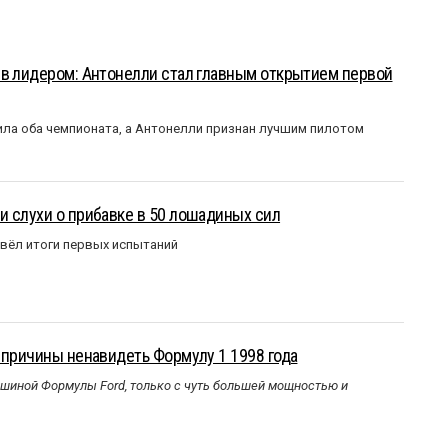
ыв лидером: Антонелли стал главным открытием первой
ла оба чемпионата, а Антонелли признан лучшим пилотом
 слухи о прибавке в 50 лошадиных сил
вёл итоги первых испытаний
 причины ненавидеть Формулу 1 1998 года
ашиной Формулы Ford, только с чуть большей мощностью и