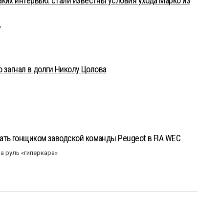
ких интервью: стали известны условия ухода Марко из
у
о загнал в долги Николу Цолова
ать гонщиком заводской команды Peugeot в FIA WEC
а руль «гиперкара»