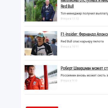
Миллионы отступных и ника
Red Bull
Топ-менеджер получил выплат
Вчера в 11:12
F1-Insider: Фернандо Алонс
Red Bull спас карьеру пилота
Вчера в 10:11
Роберт Шварцман может ст
Россиянин вновь может сесть з
Вчера в 9:10