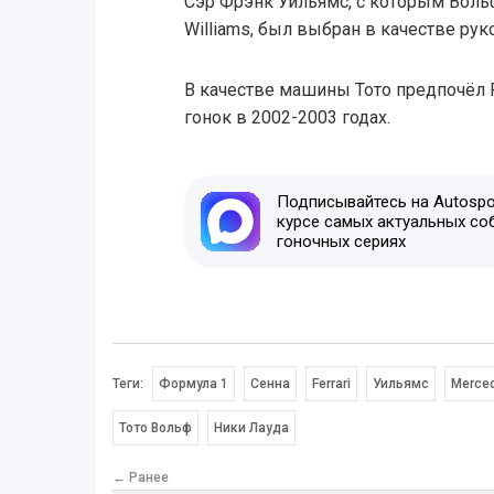
Сэр Фрэнк Уильямс, с которым Вольф
Williams, был выбран в качестве ру
В качестве машины Тото предпочёл F
гонок в 2002-2003 годах.
Подписывайтесь на Autospor
курсе самых актуальных со
гоночных сериях
Теги:
Формула 1
Сенна
Ferrari
Уильямс
Merce
Тото Вольф
Ники Лауда
← Ранее