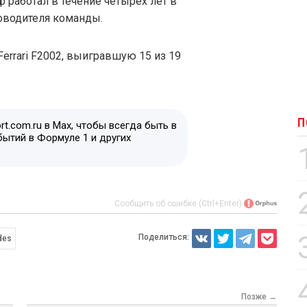
 работал в течение четырёх лет в
ководителя команды.
errari F2002, выигравшую 15 из 19
П
t.com.ru в Max, чтобы всегда быть в
бытий в Формуле 1 и других
Сообщить об ошибке (Ctrl+Enter)
Поделиться:
des
Позже →