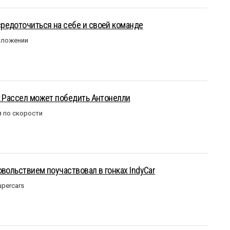
редоточиться на себе и своей команде
оложении
к Рассел может победить Антонелли
 по скорости
овольствием поучаствовал в гонках IndyCar
upercars