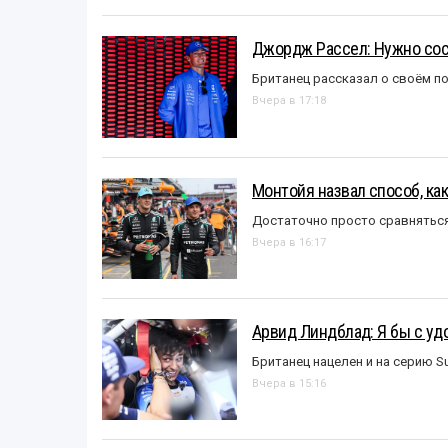
Джордж Рассел: Нужно сос
Британец рассказал о своём п
Вчера в 17:18
Монтойя назвал способ, ка
Достаточно просто сравняться
Вчера в 16:17
Арвид Линдблад: Я бы с уд
Британец нацелен и на серию S
Вчера в 15:16