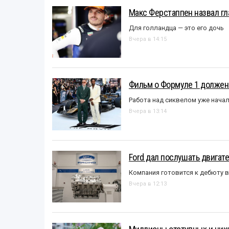
Макс Ферстаппен назвал гл
Для голландца — это его дочь
Вчера в 14:15
Фильм о Формуле 1 должен
Работа над сиквелом уже нача
Вчера в 13:14
Ford дал послушать двигате
Компания готовится к дебюту 
Вчера в 12:13