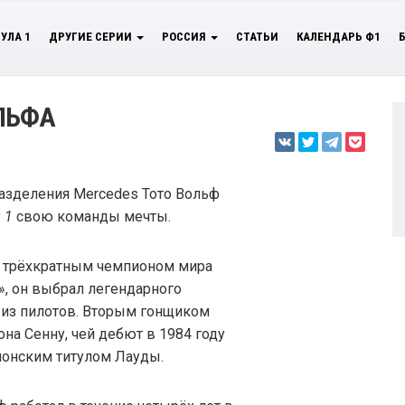
УЛА 1
ДРУГИЕ СЕРИИ
РОССИЯ
СТАТЬИ
КАЛЕНДАРЬ Ф1
ЛЬФА
азделения Mercedes Тото Вольф
 1
свою команды мечты.
 с трёхкратным чемпионом мира
», он выбрал легендарного
о из пилотов. Вторым гонщиком
она Сенну, чей дебют в 1984 году
ионским титулом Лауды.