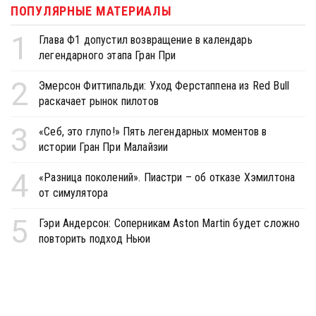
ПОПУЛЯРНЫЕ МАТЕРИАЛЫ
1
Глава Ф1 допустил возвращение в календарь
легендарного этапа Гран При
2
Эмерсон Фиттипальди: Уход Ферстаппена из Red Bull
раскачает рынок пилотов
3
«Себ, это глупо!» Пять легендарных моментов в
истории Гран При Малайзии
4
«Разница поколений». Пиастри – об отказе Хэмилтона
от симулятора
5
Гэри Андерсон: Соперникам Aston Martin будет сложно
повторить подход Ньюи