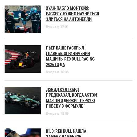
ХУАН-ПАБЛО МОНТОЙЯ:
РАССЕЛУ НУЖНО НАУЧИТЬСЯ
ЗЛИТЬСЯ НА АНТОНЕЛЛИ
Вчера в 17:01
ПЬЕР ВАШЕ РАСКРЫЛ
ГЛАВНЫЕ ОГРАНИЧЕНИЯ
МАШИНЫ RED BULL RACING
2026 ГОДА
Вчера в 16:05
ДЭВИД КУЛТХАРД
ПРЕДСКАЗАЛ, КОГДА ASTON
MARTIN ОДЕРЖИТ ПЕРВУЮ
ПОБЕДУ В ФОРМУЛЕ 1
Вчера в 15:09
BILD: RED BULL НАШЛА
ЗАМЕНУ ЛАМБЬЯЗЕ,