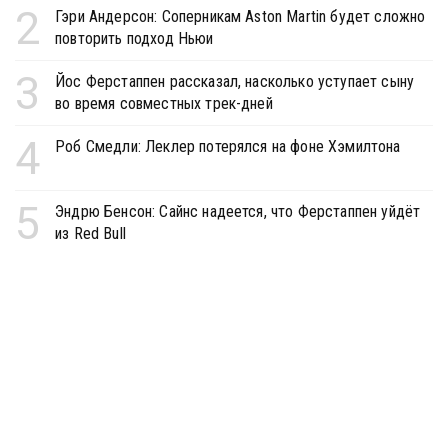
2
Гэри Андерсон: Соперникам Aston Martin будет сложно
повторить подход Ньюи
3
Йос Ферстаппен рассказал, насколько уступает сыну
во время совместных трек-дней
4
Роб Смедли: Леклер потерялся на фоне Хэмилтона
5
Эндрю Бенсон: Сайнс надеется, что Ферстаппен уйдёт
из Red Bull