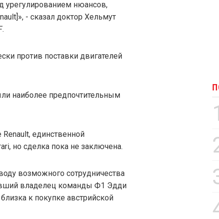
д урегулированием нюансов,
ault]», - сказал доктор Хельмут
F
.
ески против поставки двигателей
П
были наиболее предпочтительным
Renault, единственной
ari, но сделка пока не заключена.
оводу возможного сотрудничества
у бывший владелец команды Ф1 Эдди
ь близка к покупке австрийской