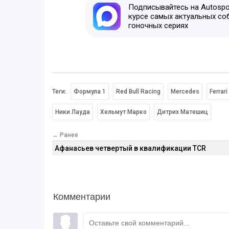
Подписывайтесь на Autospor
курсе самых актуальных со
гоночных сериях
Теги:
Формула 1
Red Bull Racing
Mercedes
Ferrari
Ники Лауда
Хельмут Марко
Дитрих Матешиц
← Ранее
Афанасьев четвертый в квалификации TCR
Комментарии