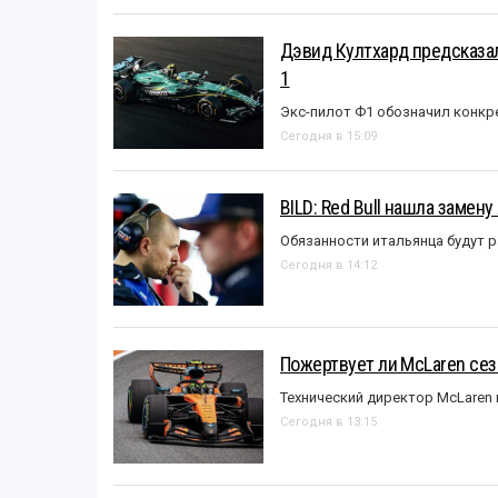
Дэвид Култхард предсказал
1
Экс-пилот Ф1 обозначил конкр
Сегодня в 15:09
BILD: Red Bull нашла замен
Обязанности итальянца будут 
Сегодня в 14:12
Пожертвует ли McLaren се
Технический директор McLaren
Сегодня в 13:15