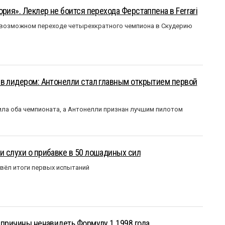
рия». Леклер не боится перехода Ферстаппена в Ferrari
 возможном переходе четырехкратного чемпиона в Скудерию
ыв лидером: Антонелли стал главным открытием первой
ла оба чемпионата, а Антонелли признан лучшим пилотом
 слухи о прибавке в 50 лошадиных сил
вёл итоги первых испытаний
 причины ненавидеть Формулу 1 1998 года