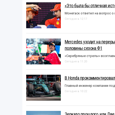
«Это была бы отличная исто
Монегаск ответил на вопрос о
Сегодня в 12:17
Mercedes уходит на перер
половины сезона Ф1
«Серебряные стрелы» возглави
Сегодня в 11:20
В Honda прокомментировали
Главный инженер компании под
Сегодня в 10:22
Зеркало прошлого, или Две