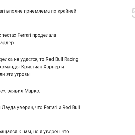
rari вполне приемлема по крайней
тестах Ferrari проделала
иардер.
елка не удастся, то Red Bull Racing
 команды Кристиан Хорнер и
и эти угрозы.
ие», заявил Марко.
уда уверен, что Ferrari и Red Bull
ащался к нам, но я уверен, что