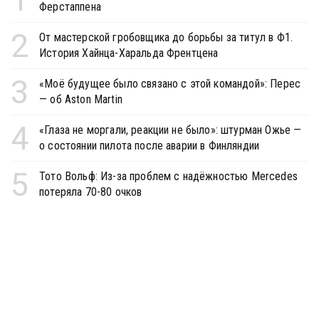
Ферстаппена
2
От мастерской гробовщика до борьбы за титул в Ф1.
История Хайнца-Харальда Френтцена
3
«Моё будущее было связано с этой командой»: Перес
— об Aston Martin
4
«Глаза не моргали, реакции не было»: штурман Ожье —
о состоянии пилота после аварии в Финляндии
5
Тото Вольф: Из-за проблем с надёжностью Mercedes
потеряла 70-80 очков