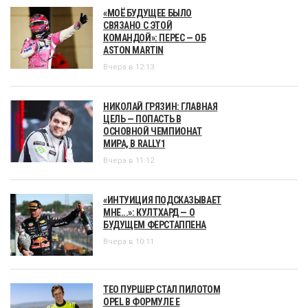
«МОЁ БУДУЩЕЕ БЫЛО
СВЯЗАНО С ЭТОЙ
КОМАНДОЙ»: ПЕРЕС — ОБ
ASTON MARTIN
Вчера в 12:13
НИКОЛАЙ ГРЯЗИН: ГЛАВНАЯ
ЦЕЛЬ — ПОПАСТЬ В
ОСНОВНОЙ ЧЕМПИОНАТ
МИРА, В RALLY1
Вчера в 11:12
«ИНТУИЦИЯ ПОДСКАЗЫВАЕТ
МНЕ...»: КУЛТХАРД — О
БУДУЩЕМ ФЕРСТАППЕНА
Вчера в 10:11
ТЕО ПУРШЕР СТАЛ ПИЛОТОМ
OPEL В ФОРМУЛЕ Е