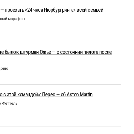
 — проехать «24 часа Нюрбургринга» всей семьёй
рный марафон
 не было»: штурман Ожье — о состоянии пилота после
арию
 с этой командой»: Перес — об Aston Martin
н Феттель