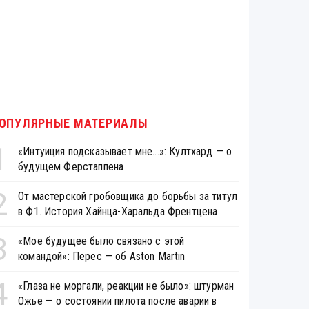
ОПУЛЯРНЫЕ МАТЕРИАЛЫ
1
«Интуиция подсказывает мне...»: Култхард — о
будущем Ферстаппена
2
От мастерской гробовщика до борьбы за титул
в Ф1. История Хайнца-Харальда Френтцена
3
«Моё будущее было связано с этой
командой»: Перес — об Aston Martin
4
«Глаза не моргали, реакции не было»: штурман
Ожье — о состоянии пилота после аварии в