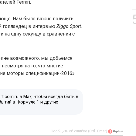
лей Ferrari.
ающе. Нам было важно получить
ий голландец в интервью
Ziggo Sport
.
и на одну секунду в сравнении с
полне возможного, мы добьемся
несмотря на то, что многие
ние моторы спецификации-2016».
t.com.ru в Max, чтобы всегда быть в
бытий в Формуле 1 и других
Сообщить об ошибке (Ctrl+Enter)