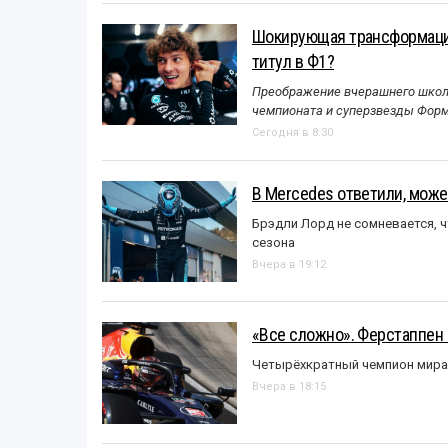
Шокирующая трансформация
титул в Ф1?
Преображение вчерашнего школь
чемпионата и суперзвезды Форм
Сегодня в 8:30
В Mercedes ответили, может
Брэдли Лорд не сомневается, 
сезона
Вчера в 19:12
«Все сложно». Ферстаппен 
Четырёхкратный чемпион мира 
Вчера в 18:15