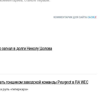
КОММЕНТАРИИ ДЛЯ САЙТА
CACKL
E
о загнал в долги Николу Цолова
ать гонщиком заводской команды Peugeot в FIA WEC
а руль «гиперкара»