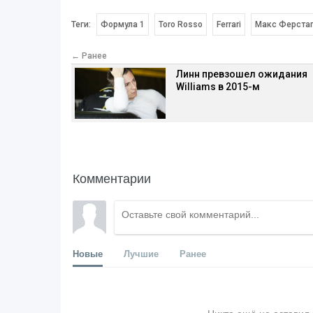
Теги:
Формула 1
Toro Rosso
Ferrari
Макс Ферста
← Ранее
Линн превзошел ожидания
Williams в 2015-м
Комментарии
Новые
Лучшие
Ранее
Никто ещё не оставил