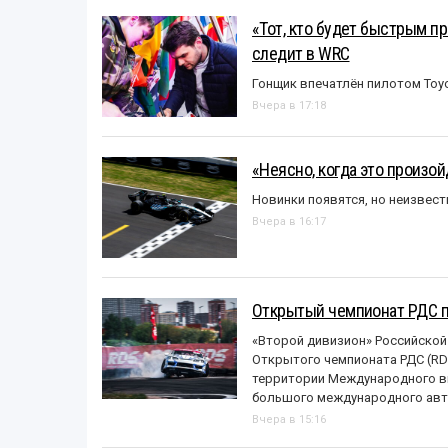
«Тот, кто будет быстрым пр
следит в WRC
Гонщик впечатлён пилотом Toy
Вчера в 17:18
«Неясно, когда это произо
Новинки появятся, но неизвест
Вчера в 16:17
Открытый чемпионат РДС п
«Второй дивизион» Российской
Открытого чемпионата РДС (RDS
территории Международного вы
большого международного авт
Вчера в 15:16