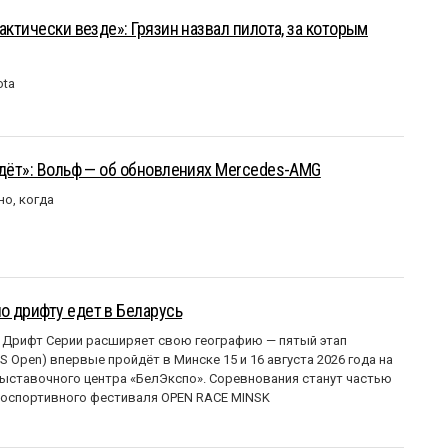
актически везде»: Грязин назвал пилота, за которым
ota
йдёт»: Вольф — об обновлениях Mercedes-AMG
но, когда
о дрифту едет в Беларусь
 Дрифт Серии расширяет свою географию — пятый этап
 Open) впервые пройдёт в Минске 15 и 16 августа 2026 года на
ставочного центра «БелЭкспо». Соревнования станут частью
оспортивного фестиваля OPEN RACE MINSK