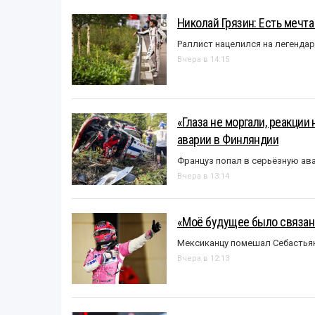
Николай Грязин: Есть мечта
Раллист нацелился на легенда
Вчера в 14:15
«Глаза не моргали, реакции
аварии в Финляндии
Француз попал в серьёзную ав
Вчера в 13:14
«Моё будущее было связано
Мексиканцу помешал Себастья
Вчера в 12:13