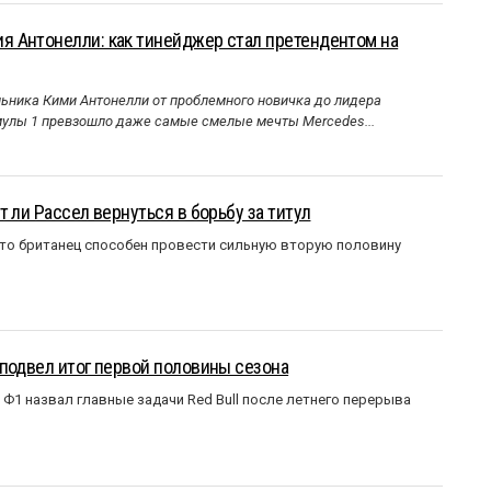
 Антонелли: как тинейджер стал претендентом на
ника Кими Антонелли от проблемного новичка до лидера
улы 1 превзошло даже самые смелые мечты Mercedes...
 ли Рассел вернуться в борьбу за титул
что британец способен провести сильную вторую половину
подвел итог первой половины сезона
Ф1 назвал главные задачи Red Bull после летнего перерыва