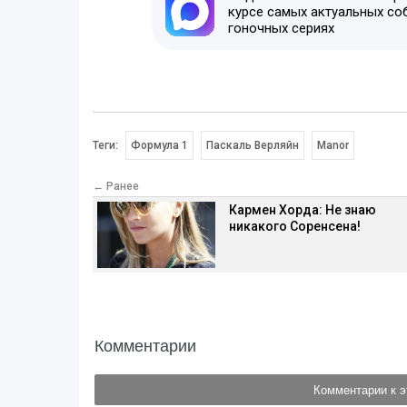
курсе самых актуальных со
гоночных сериях
Теги:
Формула 1
Паскаль Верляйн
Manor
← Ранее
Кармен Хорда: Не знаю
никакого Соренсена!
Комментарии
Комментарии к э