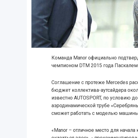
Команда Manor официально подтверд
чемпионом DTM 2015 года Паскалем
Соглашение с протеже Mercedes расс
бюджет коллектива-аутсайдера около
известно AUTOSPORT, по условию дог
аэродинамической трубе «Серебряных
сможет работать с моделью машины
«Manor – отличное место для начала
оказаться здесь, - прокомментирова