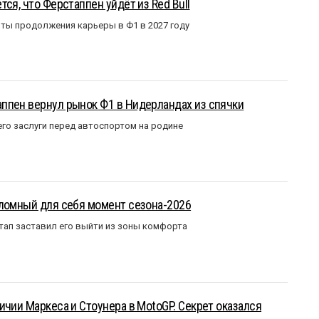
ся, что Ферстаппен уйдёт из Red Bull
ты продолжения карьеры в Ф1 в 2027 году
ппен вернул рынок Ф1 в Нидерландах из спячки
го заслуги перед автоспортом на родине
еломный для себя момент сезона-2026
тап заставил его выйти из зоны комфорта
ичии Маркеса и Стоунера в MotoGP. Секрет оказался