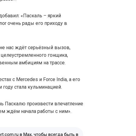
добавил: «Паскаль – яркий
or очень рады его приходу в
не нас ждёт серьёзный вызов,
 целеустремленного гонщика,
венным амбициям на трассе.
ах с Mercedes и Force India, а его
 году стала кульминацией.
очь Паскалю произвести впечатление
ем ждём начала работы с ним».
t.com.ru в Max, чтобы всегда быть в