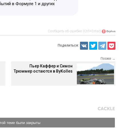
бытий в Формуле 1 и других
Сообщить об ошибке (Ctrl+Enter)
Поделиться:
Позже →
Пьер Каффер и Симон
Трюммер остаются в ByKolles
той теме были закрыты