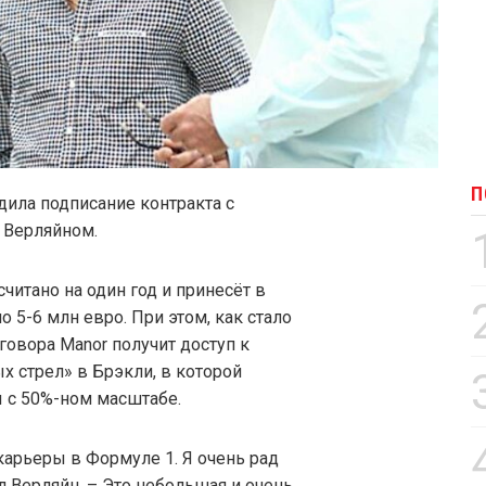
П
ила подписание контракта с
 Верляйном.
читано на один год и принесёт в
 5-6 млн евро. При этом, как стало
овора Manor получит доступ к
 стрел» в Брэкли, в которой
 с 50%-ном масштабе.
 карьеры в Формуле 1. Я очень рад
л Верляйн. – Это небольшая и очень