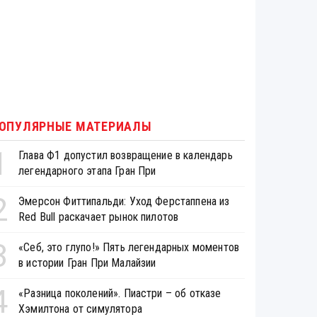
ОПУЛЯРНЫЕ МАТЕРИАЛЫ
1
Глава Ф1 допустил возвращение в календарь
легендарного этапа Гран При
2
Эмерсон Фиттипальди: Уход Ферстаппена из
Red Bull раскачает рынок пилотов
3
«Себ, это глупо!» Пять легендарных моментов
в истории Гран При Малайзии
4
«Разница поколений». Пиастри – об отказе
Хэмилтона от симулятора