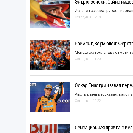
Эндрю Бенсон: Сайнс надеет
Испанец рассматривает вариан
Сегодня в 12:18
Раймонд Вермюлен: Ферста
Менеджер голландца отметил е
Сегодня в 11:20
Оскар Пиастри назвал пер
Австралиец рассказал, какой э
Сегодня в 10:22
Сенсационная правда о вел