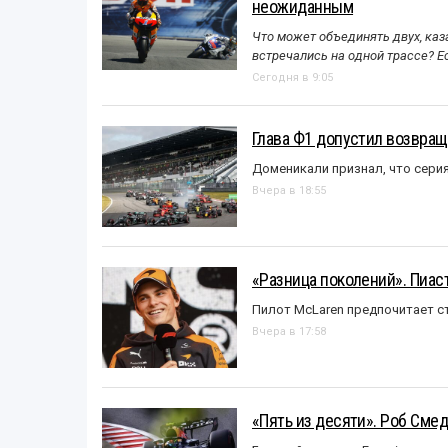
неожиданным
Что может объединять двух, каз
встречались на одной трассе? 
Сегодня в 9:05
Глава Ф1 допустил возвращ
Доменикали признал, что сери
Вчера в 18:55
«Разница поколений». Пиас
Пилот McLaren предпочитает ст
Вчера в 17:58
«Пять из десяти». Роб Смед