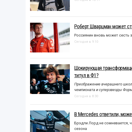
Роберт Шварцман может ст
Россиянин вновь может сесть з
Сегодня в 9:10
Шокирующая трансформация
титул в Ф1?
Преображение вчерашнего школь
чемпионата и суперзвезды Форм
Сегодня в 8:30
В Mercedes ответили, может
Брэдли Лорд не сомневается, 
сезона