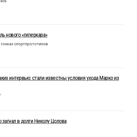
лась
ль нового «гиперкара»
в гонках спортпрототипов
ких интервью: стали известны условия ухода Марко из
у
о загнал в долги Николу Цолова