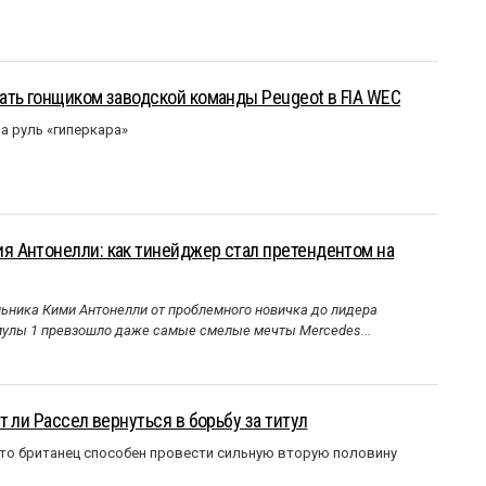
ать гонщиком заводской команды Peugeot в FIA WEC
а руль «гиперкара»
 Антонелли: как тинейджер стал претендентом на
ника Кими Антонелли от проблемного новичка до лидера
улы 1 превзошло даже самые смелые мечты Mercedes...
 ли Рассел вернуться в борьбу за титул
что британец способен провести сильную вторую половину