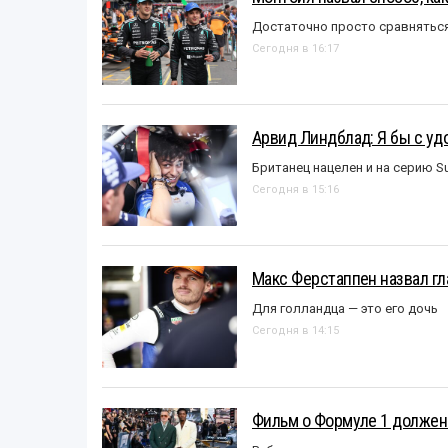
Достаточно просто сравняться
Сегодня в 16:17
Арвид Линдблад: Я бы с уд
Британец нацелен и на серию S
Сегодня в 15:16
Макс Ферстаппен назвал гл
Для голландца — это его дочь
Сегодня в 14:15
Фильм о Формуле 1 должен