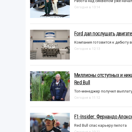
Работа над сиквелом уже нача
Сегодня в 13:14
Ford дал послушать двигате
Компания готовится к дебюту 
Сегодня в 12:13
Миллионы отступных и ника
Red Bull
Топ-менеджер получил выплат
Сегодня в 11:12
F1-Insider: Фернандо Алонс
Red Bull спас карьеру пилота
Сегодня в 10:11