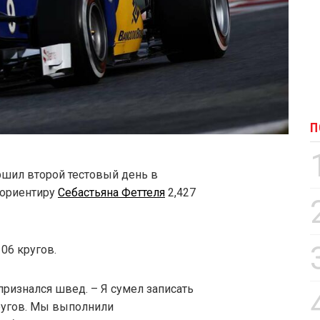
П
ршил второй тестовый день в
 ориентиру
Себастьяна Феттеля
2,427
06 кругов.
признался швед. – Я сумел записать
ругов. Мы выполнили