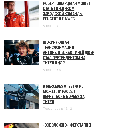
РОБЕРТ ШВАРЦМАН МОЖЕТ
СТАТЬ ГОНЩИКОМ
ЗАВОДСКОЙ КОМАНДЫ
PEUGEOT В FIA WEC
Вчера в 9:10
ШОКИРУЮЩАЯ
ТРАНСФОРМАЦИЯ
АНТОНЕЛЛИ: КАК ТИНЕЙДЖЕР
СТАЛ ПРЕТЕНДЕНТОМ НА
ТИТУЛ В Ф1?
Вчера в 8:30
В MERCEDES ОТВЕТИЛИ,
МОЖЕТ ЛИ РАССЕЛ
ВЕРНУТЬСЯ В БОРЬБУ ЗА
ТИТУЛ
Позавчера в 19:12
«ВСЕ СЛОЖНО». ФЕРСТАППЕН