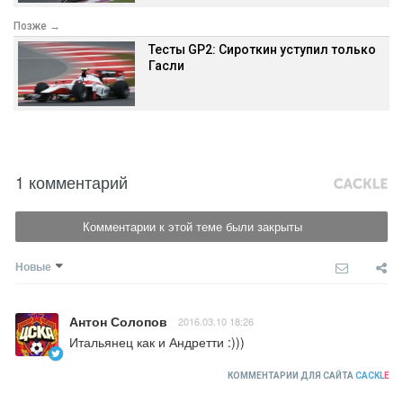
Позже →
Тесты GP2: Сироткин уступил только
Гасли
1 комментарий
Комментарии к этой теме были закрыты
Новые
Антон Солопов
2016.03.10 18:26
Итальянец как и Андретти :)))
КОММЕНТАРИИ ДЛЯ САЙТА
CACKL
E