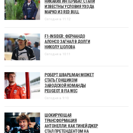
НИКАКИХ ИНТЕРВЬЮ: СТАЛИ
ИЗВЕСТНЫ УСЛОВИЯ УХОДА
МАРКО ИЗ RED BULL
Сегодня в 11:12
F1-INSIDER: ФЕРНАНДО
АЛОНСО ЗАГНАЛ В ДОЛГИ
НИКОЛУ ЦОЛОВА
Сегодня в 10:11
РОБЕРТ ШВАРЦМАН МОЖЕТ
СТАТЬ ГОНЩИКОМ
ЗАВОДСКОЙ КОМАНДЫ
PEUGEOT В FIA WEC
Сегодня в 9:10
ШОКИРУЮЩАЯ
ТРАНСФОРМАЦИЯ
АНТОНЕЛЛИ: КАК ТИНЕЙДЖЕР
СТАЛ ПРЕТЕНДЕНТОМ НА