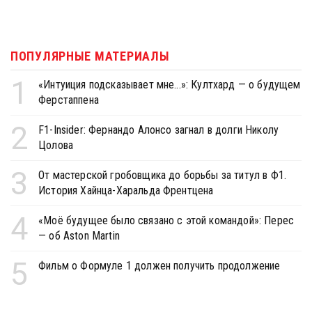
ПОПУЛЯРНЫЕ МАТЕРИАЛЫ
1
«Интуиция подсказывает мне...»: Култхард — о будущем
Ферстаппена
2
F1-Insider: Фернандо Алонсо загнал в долги Николу
Цолова
3
От мастерской гробовщика до борьбы за титул в Ф1.
История Хайнца-Харальда Френтцена
4
«Моё будущее было связано с этой командой»: Перес
— об Aston Martin
5
Фильм о Формуле 1 должен получить продолжение