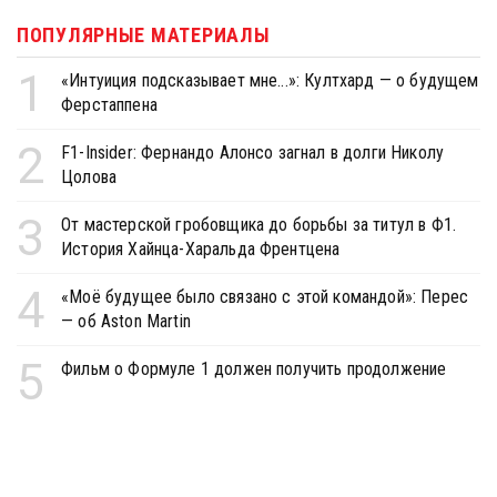
ПОПУЛЯРНЫЕ МАТЕРИАЛЫ
1
«Интуиция подсказывает мне...»: Култхард — о будущем
Ферстаппена
2
F1-Insider: Фернандо Алонсо загнал в долги Николу
Цолова
3
От мастерской гробовщика до борьбы за титул в Ф1.
История Хайнца-Харальда Френтцена
4
«Моё будущее было связано с этой командой»: Перес
— об Aston Martin
5
Фильм о Формуле 1 должен получить продолжение