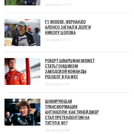
Сегодня в 11:12
F1-INSIDER: ФЕРНАНДО
АЛОНСО ЗАГНАЛ В ДОЛГИ
НИКОЛУ ЦОЛОВА
Сегодня в 10:11
РОБЕРТ ШВАРЦМАН МОЖЕТ
СТАТЬ ГОНЩИКОМ
ЗАВОДСКОЙ КОМАНДЫ
PEUGEOT В FIA WEC
Сегодня в 9:10
ШОКИРУЮЩАЯ
ТРАНСФОРМАЦИЯ
АНТОНЕЛЛИ: КАК ТИНЕЙДЖЕР
СТАЛ ПРЕТЕНДЕНТОМ НА
ТИТУЛ В Ф1?
Сегодня в 8:30