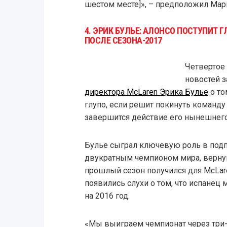
шестом месте]», – предположил Мар
4. ЭРИК БУЛЬЕ: АЛОНСО ПОСТУПИТ Г
ПОСЛЕ СЕЗОНА-2017
Четвертое
новостей 
директора McLaren Эрика Булье
о то
глупо, если решит покинуть команду 
завершится действие его нынешнего
Булье сыграл ключевую роль в подп
двукратным чемпионом мира, вернув
прошлый сезон получился для McLar
появились слухи о том, что испанец
на 2016 год.
«Мы выиграем чемпионат через три-п