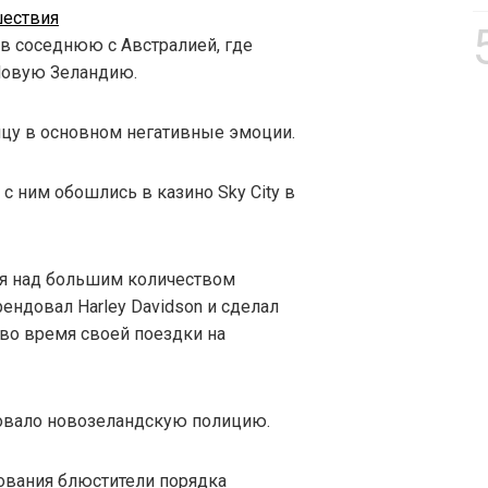
шествия
в соседнюю с Австралией, где
 Новую Зеландию.
нцу в основном негативные эмоции.
с ним обошлись в казино Sky City в
ся над большим количеством
рендовал Harley Davidson и сделал
во время своей поездки на
овало новозеландскую полицию.
ования блюстители порядка