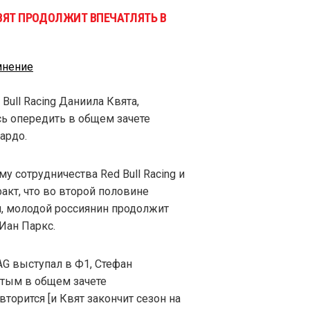
КВЯТ ПРОДОЛЖИТ ВПЕЧАТЛЯТЬ В
мнение
Bull Racing Даниила Квята,
сь опередить в общем зачете
ардо.
у сотрудничества Red Bull Racing и
 факт, что во второй половине
л, молодой россиянин продолжит
 Иан Паркс.
AG выступал в Ф1, Стефан
тым в общем зачете
торится [и Квят закончит сезон на