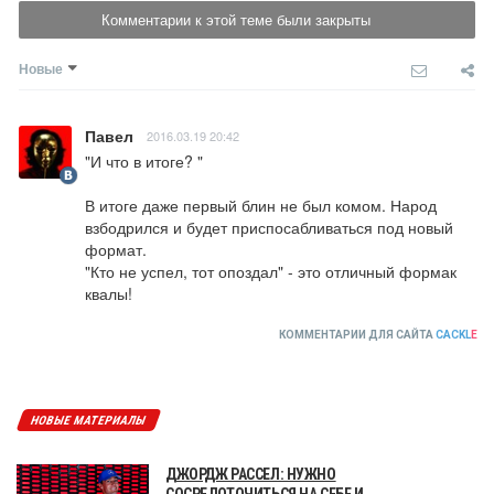
Комментарии к этой теме были закрыты
Новые
Павел
2016.03.19 20:42
"И что в итоге? "

В итоге даже первый блин не был комом. Народ 
взбодрился и будет приспосабливаться под новый 
формат.

"Кто не успел, тот опоздал" - это отличный формак 
квалы!
КОММЕНТАРИИ ДЛЯ САЙТА
CACKL
E
НОВЫЕ МАТЕРИАЛЫ
ДЖОРДЖ РАССЕЛ: НУЖНО
СОСРЕДОТОЧИТЬСЯ НА СЕБЕ И