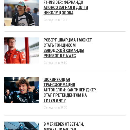
F1-INSIDER: ФЕРНАНДО
АЛОНСО ЗАГНАЛ В ДОЛГИ
НИКОЛУ ЦОЛОВА
Сегодня в 10:11
РОБЕРТ ШВАРЦМАН МОЖЕТ
СТАТЬ ГОНЩИКОМ
ЗАВОДСКОЙ КОМАНДЫ
PEUGEOT В FIA WEC
Сегодня в 9:10
ШОКИРУЮЩАЯ
ТРАНСФОРМАЦИЯ
АНТОНЕЛЛИ: КАК ТИНЕЙДЖЕР
СТАЛ ПРЕТЕНДЕНТОМ НА
ТИТУЛ В Ф1?
Сегодня в 8:30
В MERCEDES ОТВЕТИЛИ,
МОЖЕТ ЛИ РАССЕЛ