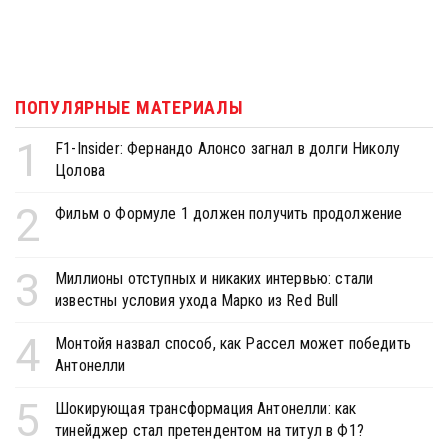
ПОПУЛЯРНЫЕ МАТЕРИАЛЫ
1
F1-Insider: Фернандо Алонсо загнал в долги Николу
Цолова
2
Фильм о Формуле 1 должен получить продолжение
3
Миллионы отступных и никаких интервью: стали
известны условия ухода Марко из Red Bull
4
Монтойя назвал способ, как Рассел может победить
Антонелли
5
Шокирующая трансформация Антонелли: как
тинейджер стал претендентом на титул в Ф1?