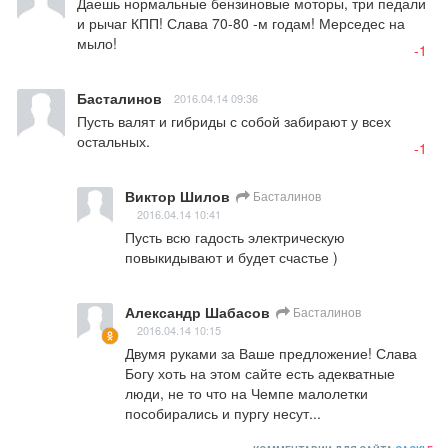
Даешь нормальные бензиновые моторы, три педали 
и рычаг КПП! Слава 70-80 -м годам! Мерседес на 
мыло!
-1
Басталинов
2016.04.14 09:36
Пусть валят и гибриды с собой забирают у всех 
остальных.
-1
Виктор Шилов
Басталинов
2016.04.14 10:41
Пусть всю гадость электрическую 
повыкидывают и будет счастье )
Александр Шабасов
Басталинов
2016.04.14 10:15
Двумя руками за Ваше предложение! Слава 
Богу хоть на этом сайте есть адекватные 
люди, не то что на Чемпе малолетки 
пособирались и пургу несут...