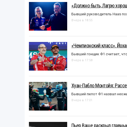
«Должно быть, Лагрю хорош
Бывший руководитель Haas пох
Вчера в 18:55
«Чемпионский класс». Йох
Бывший гонщик Ф1 считает, что
Вчера в 17:58
Хуан-Пабло Монтойя: Рассе
Бывший пилот Ф1 назвал неожи
Вчера в 17:01
Пьер Ваше раскрыл главные