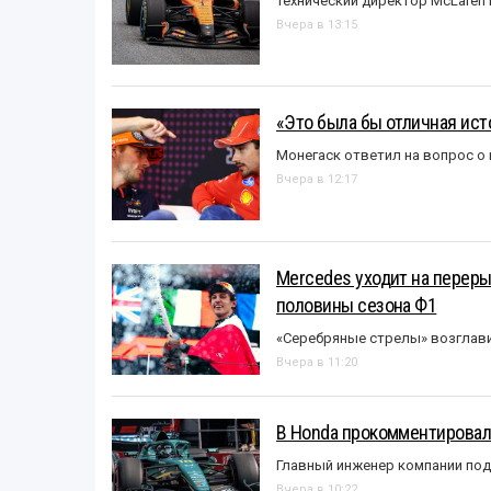
Технический директор McLaren
Вчера в 13:15
«Это была бы отличная исто
Монегаск ответил на вопрос о
Вчера в 12:17
Mercedes уходит на перер
половины сезона Ф1
«Серебряные стрелы» возглави
Вчера в 11:20
В Honda прокомментировали
Главный инженер компании под
Вчера в 10:22