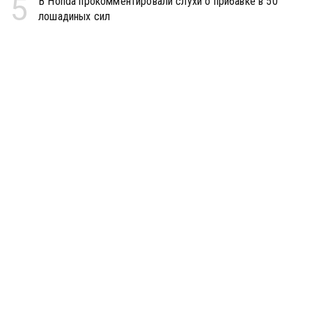
5
В Honda прокомментировали слухи о прибавке в 50
лошадиных сил