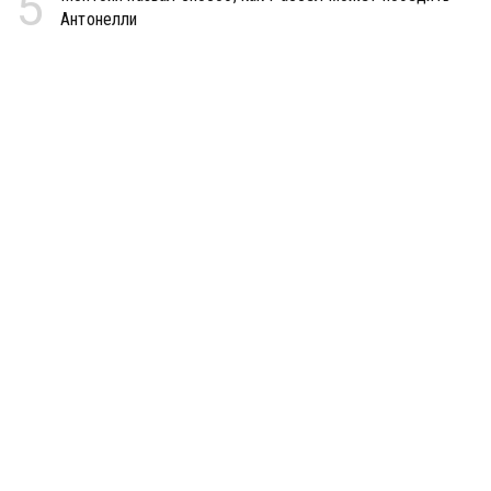
5
Антонелли