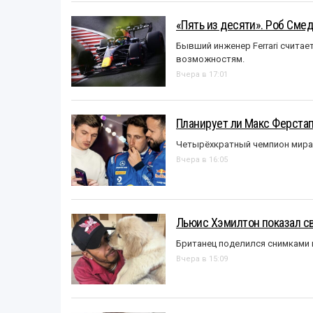
«Пять из десяти». Роб Смед
Бывший инженер Ferrari считае
возможностям.
Вчера в 17:01
Планирует ли Макс Ферста
Четырёхкратный чемпион мира 
Вчера в 16:05
Льюис Хэмилтон показал с
Британец поделился снимками 
Вчера в 15:09