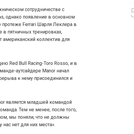
ехническом сотрудничестве с
as, однако появление в основном
е протеже Ferrari Шарля Леклера в
е в пятничных тренировках,
ет американский коллектив для
ю Red Bull Racing-Toro Rosso, и в
манде-аутсайдере Manor начал
ерерыва к нему присоединился и
anor является младшей командой
команда. Тем не менее, после того,
ом, мы поняли, что не должны
у нас нет для них места».