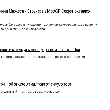
ичии Маркеса и Стоунера в MotoGP. Секрет оказался
алось бы, совсем непохожих чемпионов, которые никогда даже не
Есть один очень важный фактор…
ение в календарь легендарного этапа Гран При
я готова рассмотреть возможность нового соглашения
три – об отказе Хэмилтона от симулятора
андартный план подготовки к уик-энду