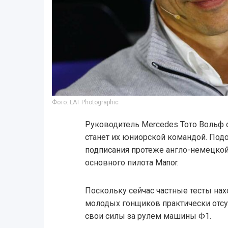
Фото: LAT Photographic
Руководитель Mercedes Тото Вольф о
станет их юниорской командой. Под
подписания протеже англо-немецкой
основного пилота Manor.
Поскольку сейчас частные тесты нах
молодых гонщиков практически отсу
свои силы за рулем машины Ф1.