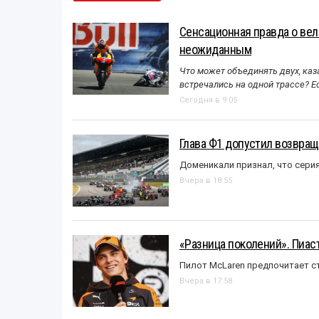
Сенсационная правда о вел
неожиданным
Что может объединять двух, каз
встречались на одной трассе? 
Сегодня в 9:05
Глава Ф1 допустил возвращ
Доменикали признал, что сери
Вчера в 18:55
«Разница поколений». Пиас
Пилот McLaren предпочитает ст
Вчера в 17:58