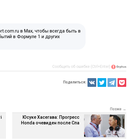
t.com.ru в Max, чтобы всегда быть в
бытий в Формуле 1 и других
Сообщить об ошибке (Ctrl+Enter)
Поделиться:
Позже →
i
Юсуке Хасегава: Прогресс
Honda очевиден после Спа