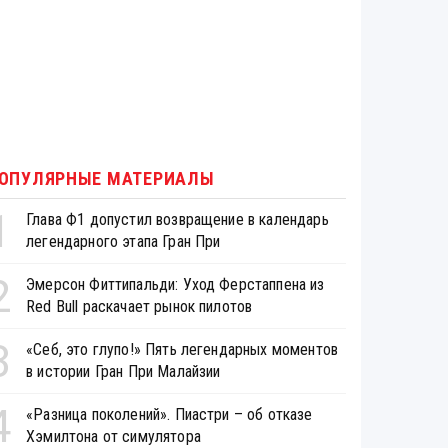
ОПУЛЯРНЫЕ МАТЕРИАЛЫ
1
Глава Ф1 допустил возвращение в календарь
легендарного этапа Гран При
2
Эмерсон Фиттипальди: Уход Ферстаппена из
Red Bull раскачает рынок пилотов
3
«Себ, это глупо!» Пять легендарных моментов
в истории Гран При Малайзии
4
«Разница поколений». Пиастри – об отказе
Хэмилтона от симулятора