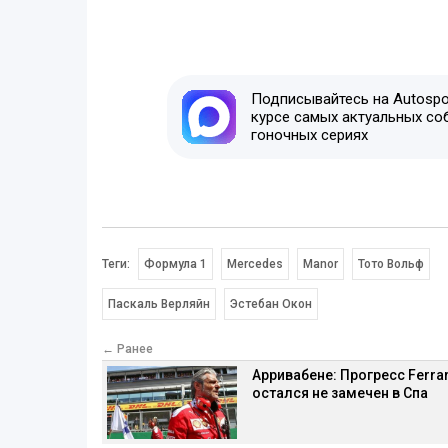
Подписывайтесь на Autospor
курсе самых актуальных со
гоночных сериях
Теги:
Формула 1
Mercedes
Manor
Тото Вольф
Паскаль Верляйн
Эстебан Окон
← Ранее
Арривабене: Прогресс Ferrar
остался не замечен в Спа