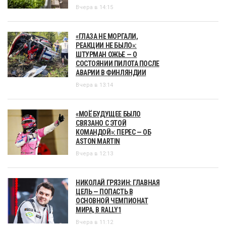
Вчера в 14:15
«ГЛАЗА НЕ МОРГАЛИ,
РЕАКЦИИ НЕ БЫЛО»:
ШТУРМАН ОЖЬЕ — О
СОСТОЯНИИ ПИЛОТА ПОСЛЕ
АВАРИИ В ФИНЛЯНДИИ
Вчера в 13:14
«МОЁ БУДУЩЕЕ БЫЛО
СВЯЗАНО С ЭТОЙ
КОМАНДОЙ»: ПЕРЕС — ОБ
ASTON MARTIN
Вчера в 12:13
НИКОЛАЙ ГРЯЗИН: ГЛАВНАЯ
ЦЕЛЬ — ПОПАСТЬ В
ОСНОВНОЙ ЧЕМПИОНАТ
МИРА, В RALLY1
Вчера в 11:12