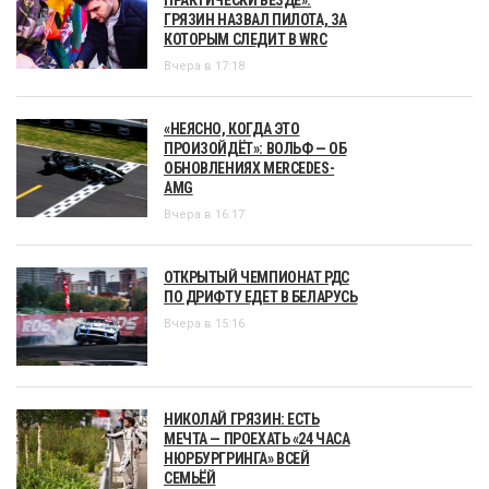
ГРЯЗИН НАЗВАЛ ПИЛОТА, ЗА
КОТОРЫМ СЛЕДИТ В WRC
Вчера в 17:18
«НЕЯСНО, КОГДА ЭТО
ПРОИЗОЙДЁТ»: ВОЛЬФ — ОБ
ОБНОВЛЕНИЯХ MERCEDES-
AMG
Вчера в 16:17
ОТКРЫТЫЙ ЧЕМПИОНАТ РДС
ПО ДРИФТУ ЕДЕТ В БЕЛАРУСЬ
Вчера в 15:16
НИКОЛАЙ ГРЯЗИН: ЕСТЬ
МЕЧТА — ПРОЕХАТЬ «24 ЧАСА
НЮРБУРГРИНГА» ВСЕЙ
СЕМЬЁЙ