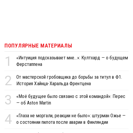
ПОПУЛЯРНЫЕ МАТЕРИАЛЫ
1
«Интуиция подсказывает мне...»: Култхард — о будущем
Ферстаппена
2
От мастерской гробовщика до борьбы за титул в Ф1.
История Хайнца-Харальда Френтцена
3
«Моё будущее было связано с этой командой»: Перес
— об Aston Martin
4
«Глаза не моргали, реакции не было»: штурман Ожье —
о состоянии пилота после аварии в Финляндии