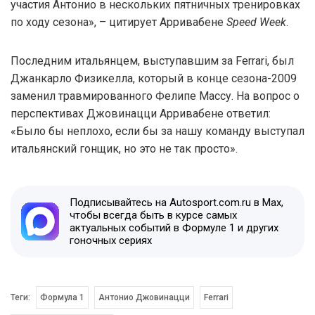
участия Антонио в нескольких пятничных тренировках
по ходу сезона», – цитирует Арривабене
Speed Week
.
Последним итальянцем, выступавшим за Ferrari, был
Джанкарло Физикелла, который в конце сезона-2009
заменил травмированного Фелипе Массу. На вопрос о
перспективах Джовинацци Арривабене ответил:
«Было бы неплохо, если бы за нашу команду выступал
итальянский гонщик, но это не так просто».
Подписывайтесь на Autosport.com.ru в Max,
чтобы всегда быть в курсе самых
актуальных событий в Формуле 1 и других
гоночных сериях
Теги:
Формула 1
Антонио Джовинацци
Ferrari