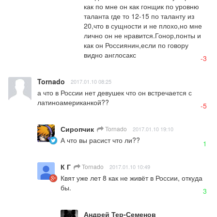
как по мне он как гонщик по уровню 
таланта где то 12-15 по таланту из 
20,что в сущности и не плохо,но мне 
лично он не нравится.Гонор,понты и 
как он Россиянин,если по говору 
видно англосакс
-3
Tornado
2017.01.10 08:25
а что в России нет девушек что он встречается с 
латиноамериканкой??
-5
Сиропчик
Tornado
2017.01.10 19:10
А что вы расист что ли??
1
К Г
Tornado
2017.01.10 10:49
Квят уже лет 8 как не живёт в России, откуда 
бы.
3
Андрей Тер-Семенов