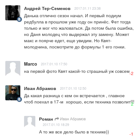
Андрей Тер-Семенов
2017.01.11 23:38
Данька отлично сезон начал. И первый подиум 
редбулла в прошлом уже году он принёс. Фет тогда 
только и мог что жаловаться. Да потом была ошибка, 
но Даня молодец что выдержал эту замену. Может 
макс и поярче едет, еще увидим. Но Квят- 
молодчина, посмотрите до формулы 1 его гонки.
Marco
2017.01.10 17:50
на первой фото Квят какой-то страшный уж совсем
-2
Иван Абрамов
2017.01.10 12:50
Да какая разница с кем он встречается , главное 
чтоб поехал в 17-м  хорошо, если техника позволит!!!
2
Роман
Иван Абрамов
2017.01.10 18:29
А то же все дело было в технике))
-1