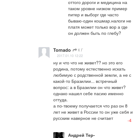
оттого дороги и медицина на 
таком уровне низком пример 
питер и выборг где часто 
бываю-один кошмар.налоги не 
платя может только вор а где 
он должен быть по глебу?
Tornado
К Г
2017.01.10 12:22
ну и что что не живет?? но это его 
родина, потому естественно искать 
любимую с родственной земли, а не с 
какой-то Бразилии... встречный 
вопрос: а в Бразилии он что живет? 
однако нашел себе пасию именно 
оттуда.

а по-твоему получается что раз он 8 
лет не живет в России то он уже себя и 
русским наверное не считает
-4
Андрей Тер-