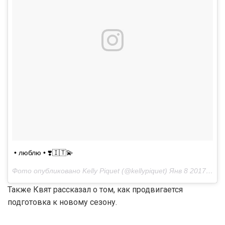
• люблю • ❣️🇮🇹💫
Фото опубликовано Kelly Piquet (@kellypiquet)
Янв 8 2017 в 1:23 PST
Также Квят рассказал о том, как продвигается
подготовка к новому сезону.