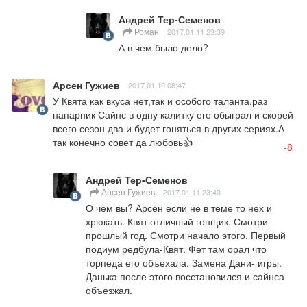
Андрей Тер-Семенов
Роман
2017.01.11 23:39
А в чем было дело?
Арсен Гужиев
2017.01.10 08:47
У Квята как вкуса нет,так и особого таланта,раз 
напарник Сайнс в одну калитку его обыграл и скорей 
всего сезон два и будет гоняться в других сериях.А 
так конечно совет да любовь👍
-8
Андрей Тер-Семенов
Арсен Гужиев
2017.01.11 23:43
О чем вы? Арсен если не в теме то нех и 
хрюкать. Квят отличный гонщик. Смотри 
прошлый год. Смотри начало этого. Первый 
подиум редбула-Квят. Фет там орал что 
торпеда его объехала. Замена Дани- игры. 
Данька после этого восстановился и сайнса 
объезжал.