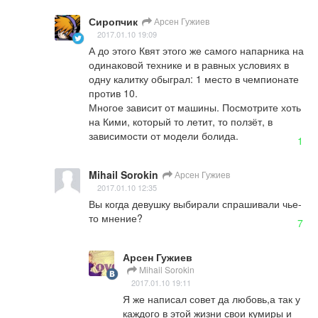
Сиропчик
Арсен Гужиев
2017.01.10 19:09
А до этого Квят этого же самого напарника на 
одинаковой технике и в равных условиях в 
одну калитку обыграл: 1 место в чемпионате 
против 10.

Многое зависит от машины. Посмотрите хоть 
на Кими, который то летит, то ползёт, в 
зависимости от модели болида.
1
Mihail Sorokin
Арсен Гужиев
2017.01.10 12:35
Вы когда девушку выбирали спрашивали чье-
то мнение?
7
Арсен Гужиев
Mihail Sorokin
2017.01.10 19:11
Я же написал совет да любовь,а так у 
каждого в этой жизни свои кумиры и 