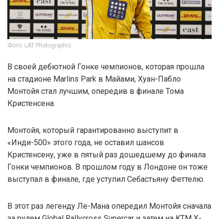
Фото: LAT Photographic
В своей дебютной Гонке чемпионов, которая прошла
на стадионе Marlins Park в Майами, Хуан-Пабло
Монтойя стал лучшим, опередив в финале Тома
Кристенсена.
Монтойя, который гарантированно выступит в
«Инди-500» этого года, не оставил шансов
Кристенсену, уже в пятый раз дошедшему до финала
Гонки чемпионов. В прошлом году в Лондоне он тоже
выступал в финале, где уступил Себастьяну Феттелю.
В этот раз легенду Ле-Мана опередил Монтойя сначала
за рулем Global Rallycross Supercar и затем на KTM X-