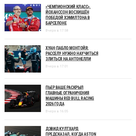
«ЧЕМПИОНСКИЙ КЛАСС».
ЙОХАНССОН ВОСХИЩЁН
ПОБЕДОЙ ХЭМИЛТОНА В
БАРСЕЛОНЕ
Вчера в 17:58
ХУАН-ПАБЛО МОНТОЙЯ:
РАССЕЛУ НУЖНО НАУЧИТЬСЯ
ЗЛИТЬСЯ НА АНТОНЕЛЛИ
Вчера в 17:01
ПЬЕР ВАШЕ РАСКРЫЛ
ГЛАВНЫЕ ОГРАНИЧЕНИЯ
МАШИНЫ RED BULL RACING
2026 ГОДА
Вчера в 16:05
ДЭВИД КУЛТХАРД
ПРЕДСКАЗАЛ, КОГДА ASTON