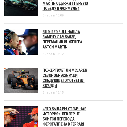
MARTIN ОДЕРЖИТ ПЕРВУЮ
ПОБЕДУ В ФОРМУЛЕ 1
Вчера в 15:09
BILD: RED BULL НАШЛА
ЗАМЕНУ ЛАМБЬЯЗЕ,
ПЕРЕМАНИВ ИНЖЕНЕРА
ASTON MARTIN
Вчера в 14:12
ПОЖЕРТВУЕТ ЛИ MCLAREN
СЕЗОНОМ-2026 РАДИ
СЛЕДУЮЩЕГО? ОТВЕТИЛ
ХОУЛДИ
Вчера в 13:15
«ЭТО БЫЛА БЫ ОТЛИЧНАЯ
ИСТОРИЯ». ЛЕКЛЕР НЕ
БОИТСЯ ПЕРЕХОДА
ФЕРСТАППЕНА В FERRARI