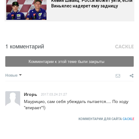
Кевин Шванц: Росси может уйти, если
Виньялес надерет ему задницу
1 комментарий
Комментарии к этой теме были закрыты
Новые
Игорь
2017.03.24 21:27
Маурицио, сам себя убеждать пытается.... По ходу 
"втирает"!)
КОММЕНТАРИИ ДЛЯ САЙТА
CACKL
E