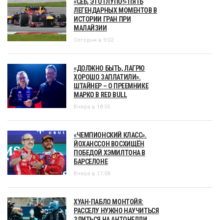
«СЕБ, ЭТО ГЛУПО!» ПЯТЬ
ЛЕГЕНДАРНЫХ МОМЕНТОВ В
ИСТОРИИ ГРАН ПРИ
МАЛАЙЗИИ
Сегодня в 9:02
«ДОЛЖНО БЫТЬ, ЛАГРЮ
ХОРОШО ЗАПЛАТИЛИ».
ШТАЙНЕР – О ПРЕЕМНИКЕ
МАРКО В RED BULL
Вчера в 18:55
«ЧЕМПИОНСКИЙ КЛАСС».
ЙОХАНССОН ВОСХИЩЁН
ПОБЕДОЙ ХЭМИЛТОНА В
БАРСЕЛОНЕ
Вчера в 17:58
ХУАН-ПАБЛО МОНТОЙЯ:
РАССЕЛУ НУЖНО НАУЧИТЬСЯ
ЗЛИТЬСЯ НА АНТОНЕЛЛИ