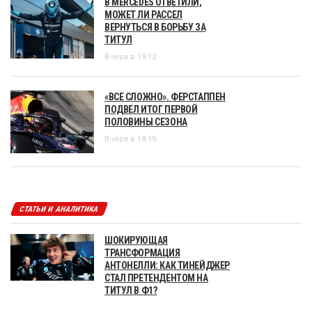
В MERCEDES ОТВЕТИЛИ,
МОЖЕТ ЛИ РАССЕЛ
ВЕРНУТЬСЯ В БОРЬБУ ЗА
ТИТУЛ
Вчера в 19:12
«ВСЕ СЛОЖНО». ФЕРСТАППЕН
ПОДВЕЛ ИТОГ ПЕРВОЙ
ПОЛОВИНЫ СЕЗОНА
Вчера в 18:15
СТАТЬИ И АНАЛИТИКА
ШОКИРУЮЩАЯ
ТРАНСФОРМАЦИЯ
АНТОНЕЛЛИ: КАК ТИНЕЙДЖЕР
СТАЛ ПРЕТЕНДЕНТОМ НА
ТИТУЛ В Ф1?