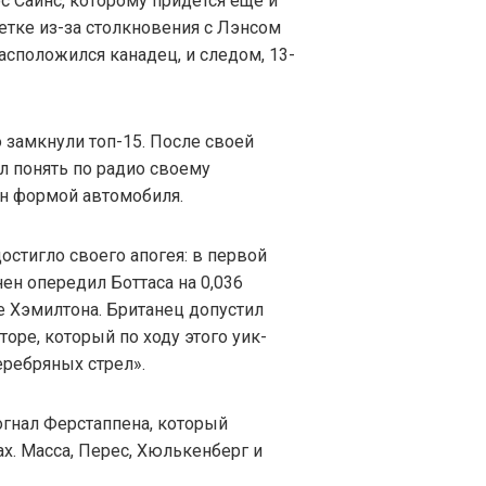
 Сайнс, которому придется еще и
шетке из-за столкновения с Лэнсом
асположился канадец, и следом, 13-
 замкнули топ-15. После своей
л понять по радио своему
ан формой автомобиля.
стигло своего апогея: в первой
ен опередил Боттаса на 0,036
е Хэмилтона. Британец допустил
оре, который по ходу этого уик-
еребряных стрел».
гнал Ферстаппена, который
х. Масса, Перес, Хюлькенберг и