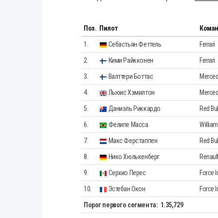
Поз.
Пилот
Кома
1.
Себастьян Феттель
Ferrari
2.
Кими Райкконен
Ferrari
3.
Валттери Боттас
Merce
4.
Льюис Хэмилтон
Merce
5.
Даниэль Риккардо
Red Bul
6.
Фелипе Масса
Willia
7.
Макс Ферстаппен
Red Bul
8.
Нико Хюлькенберг
Renaul
9.
Серхио Перес
Force I
10.
Эстебан Окон
Force I
Порог первого сегмента:
1.35,729