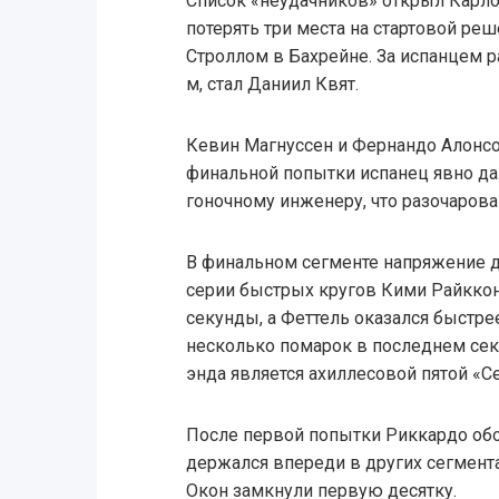
Список «неудачников» открыл Карлос
потерять три места на стартовой ре
Строллом в Бахрейне. За испанцем р
м, стал Даниил Квят.
Кевин Магнуссен и Фернандо Алонсо
финальной попытки испанец явно да
гоночному инженеру, что разочаров
В финальном сегменте напряжение до
серии быстрых кругов Кими Райккон
секунды, а Феттель оказался быстре
несколько помарок в последнем сект
энда является ахиллесовой пятой «С
После первой попытки Риккардо обо
держался впереди в других сегмента
Окон замкнули первую десятку.