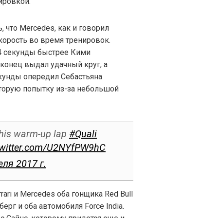
ировкой.
 что Mercedes, как и говорил
корость во время тренировок.
0,4 секунды быстрее Кими
конец выдал удачный круг, а
кунды опередил Себастьяна
торую попытку из-за небольшой
his warm-up lap
#Quali
twitter.com/U2NYfPW9hC
еля 2017 г.
ari и Mercedes оба гонщика Red Bull
ерг и оба автомобиля Force India.