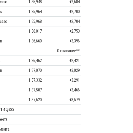
osso
1.35,948
+2,684
ms
1.35,964
+2,700
osso
1.35,968
+2,704
1.36,017
+2,753
en
1.36,660
+3,396
Отставание**
t
1.36,462
+2,421
en
1.37,070
+3,029
1.37,332
+3,291
1.37,507
+3,466
1.37,620
+3,579
1.40,623
мента
гмента