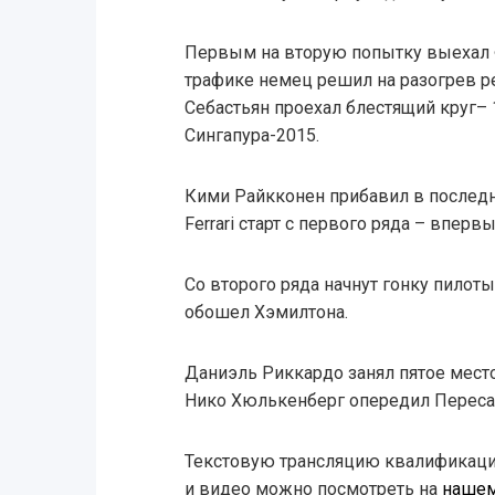
Первым на вторую попытку выехал Ф
трафике немец решил на разогрев ре
Себастьян проехал блестящий круг– 
Сингапура-2015.
Кими Райкконен прибавил в последн
Ferrari старт с первого ряда – вперв
Со второго ряда начнут гонку пилот
обошел Хэмилтона.
Даниэль Риккардо занял пятое место
Нико Хюлькенберг опередил Переса 
Текстовую трансляцию квалификаци
и видео можно посмотреть на
нашем