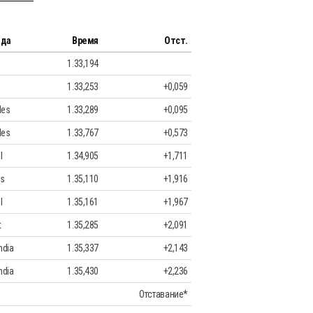
нда
Время
Отст.
1.33,194
1.33,253
+0,059
des
1.33,289
+0,095
des
1.33,767
+0,573
l
1.34,905
+1,711
ms
1.35,110
+1,916
l
1.35,161
+1,967
t
1.35,285
+2,091
ndia
1.35,337
+2,143
ndia
1.35,430
+2,236
Отставание*