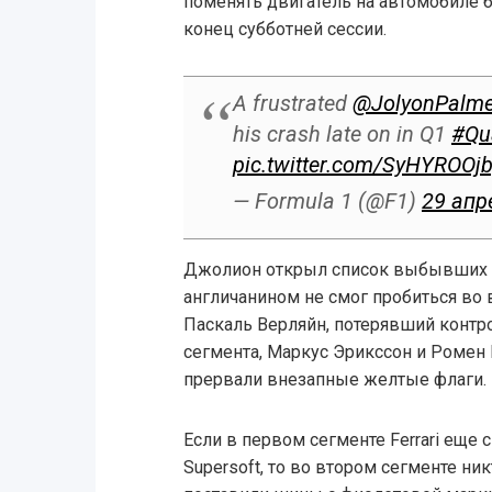
поменять двигатель на автомобиле б
конец субботней сессии.
A frustrated
@JolyonPalme
his crash late on in Q1
#Qu
pic.twitter.com/SyHYROOj
— Formula 1 (@F1)
29 апр
Джолион открыл список выбывших и
англичанином не смог пробиться во
Паскаль Верляйн, потерявший контр
сегмента, Маркус Эрикссон и Ромен
прервали внезапные желтые флаги.
Если в первом сегменте Ferrari еще 
Supersoft, то во втором сегменте ник