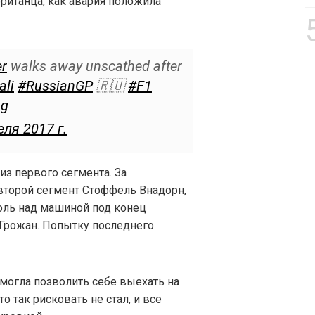
ританца, как авария положила
r
walks away unscathed after
ali
#RussianGP
🇷🇺
#F1
bg
еля 2017 г.
з первого сегмента. За
 второй сегмент Стоффель Внадорн,
оль над машиной под конец
 Грожан. Попытку последнего
смогла позволить себе выехать на
то так рисковать не стал, и все