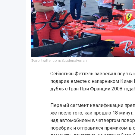
Фото: twitter.com/ScuderiaFerrari
Себастьян Феттель завоевал поул в 
подарив вместе с напарником Кими
дубль с Гран При Франции 2008 года!
Первый сегмент квалификации преп
же после того, как прошло 18 минут
над автомобилем в четвертом повор
поребрик и отправился прямиком в ст