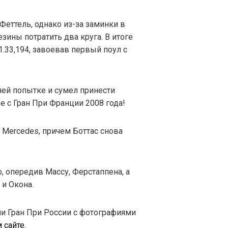
еттель, однако из-за заминки в
зины потратить два круга. В итоге
1.33,194, завоевав первый поул с
ей попытке и сумел принести
ые с Гран При Франции 2008 года!
ы Mercedes, причем Боттас снова
, опередив Массу, Ферстаппена, а
и Окона.
и Гран При России с фотографиями
 сайте
.