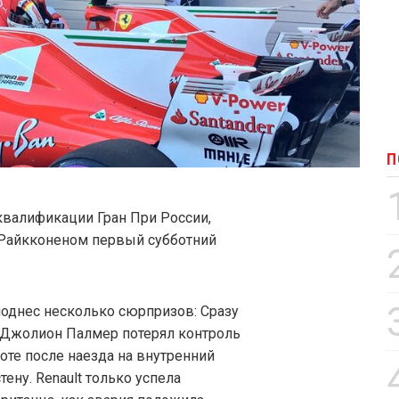
П
квалификации Гран При России,
 Райкконеном первый субботний
однес несколько сюрпризов: Сразу
, Джолион Палмер потерял контроль
оте после наезда на внутренний
ену. Renault только успела