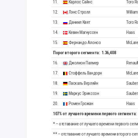
11.
Карлос Сайнс
Toro R
12.
Лэнс Стролл
Willia
13.
Даниил Квят
Toro R
14.
Кевин Магнуссен
Haas
15.
Фернандо Алонсо
McLar
Порог второго сегмента:
1.36,408
16.
Джолион Палмер
Renaul
17.
Стоффель Вандорн
McLar
18.
Паскаль Верляйн
Sauber
19.
Маркус Эрикссон
Sauber
20.
Ромен Грожан
Haas
107% от лучшего времени первого сегмента:
* – отставание от лучшего времени первого сег
** – отставание от лучшего времени второго се