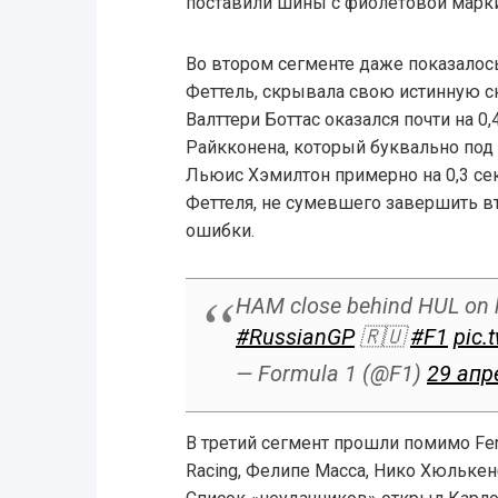
поставили шины с фиолетовой марк
Во втором сегменте даже показалось,
Феттель, скрывала свою истинную с
Валттери Боттас оказался почти на 
Райкконена, который буквально под 
Льюис Хэмилтон примерно на 0,3 се
Феттеля, не сумевшего завершить в
ошибки.
HAM close behind HUL on 
#RussianGP
🇷🇺
#F1
pic.
— Formula 1 (@F1)
29 апр
В третий сегмент прошли помимо Ferr
Racing, Фелипе Масса, Нико Хюлькенб