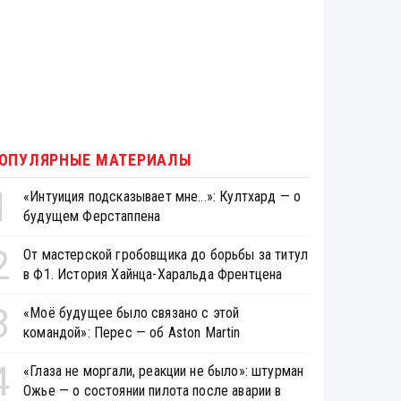
ОПУЛЯРНЫЕ МАТЕРИАЛЫ
1
«Интуиция подсказывает мне...»: Култхард — о
будущем Ферстаппена
2
От мастерской гробовщика до борьбы за титул
в Ф1. История Хайнца-Харальда Френтцена
3
«Моё будущее было связано с этой
командой»: Перес — об Aston Martin
4
«Глаза не моргали, реакции не было»: штурман
Ожье — о состоянии пилота после аварии в