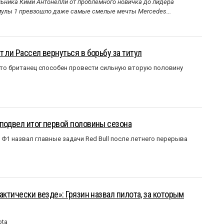
ника Кими Антонелли от проблемного новичка до лидера
улы 1 превзошло даже самые смелые мечты Mercedes...
 ли Рассел вернуться в борьбу за титул
что британец способен провести сильную вторую половину
подвел итог первой половины сезона
Ф1 назвал главные задачи Red Bull после летнего перерыва
актически везде»: Грязин назвал пилота, за которым
ota