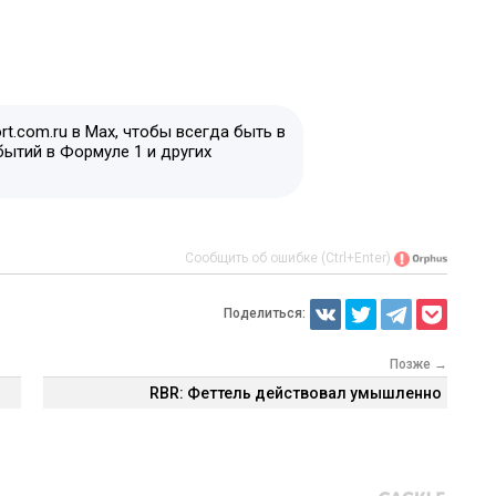
t.com.ru в Max, чтобы всегда быть в
бытий в Формуле 1 и других
Сообщить об ошибке (Ctrl+Enter)
Поделиться:
Позже →
RBR: Феттель действовал умышленно