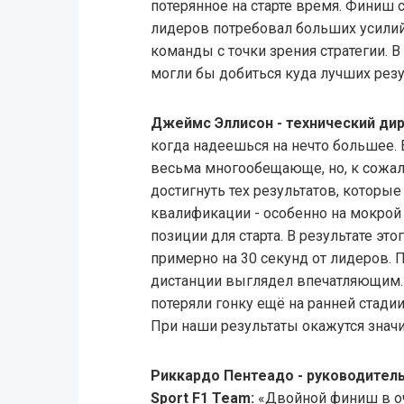
потерянное на старте время. Финиш 
лидеров потребовал больших усилий 
команды с точки зрения стратегии. В
могли бы добиться куда лучших резу
Джеймс Эллисон - технический дир
когда надеешься на нечто большее.
весьма многообещающе, но, к сожал
достигнуть тех результатов, которые
квалификации - особенно на мокрой
позиции для старта. В результате это
примерно на 30 секунд от лидеров. П
дистанции выглядел впечатляющим. 
потеряли гонку ещё на ранней стадии
При наши результаты окажутся знач
Риккардо Пентеадо - руководител
Sport F1 Team:
«Двойной финиш в оч