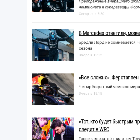
Преображение вчерашнего школь
чемпионата и суперзвезды Форм
Сегодня в 8:30
В Mercedes ответили, может
Брэдли Лорд не сомневается, 
сезона
Вчера в 19:12
«Все сложно». Ферстаппен 
Четырёхкратный чемпион мира 
Вчера в 18:15
«Тот, кто будет быстрым пр
следит в WRC
Гонщик впечатлён пилотом Toy