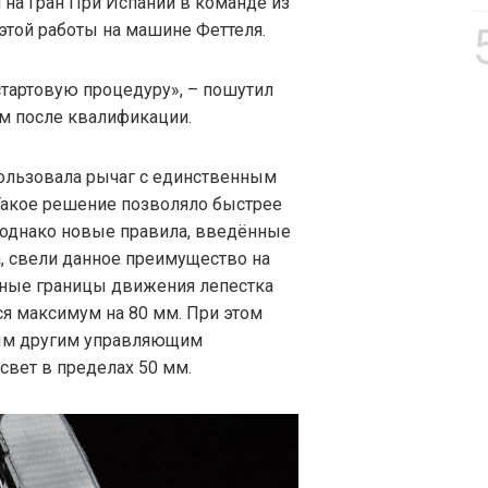
 на Гран При Испании в команде из
этой работы на машине Феттеля.
стартовую процедуру», – пошутил
м после квалификации.
спользовала рычаг с единственным
Такое решение позволяло быстрее
, однако новые правила, введённые
а, свели данное преимущество на
ные границы движения лепестка
я максимум на 80 мм. При этом
ым другим управляющим
свет в пределах 50 мм.