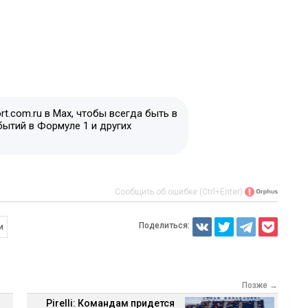
t.com.ru в Max, чтобы всегда быть в
бытий в Формуле 1 и других
Сообщить об ошибке (Ctrl+Enter)
Поделиться:
и
Позже →
Pirelli: Командам придется