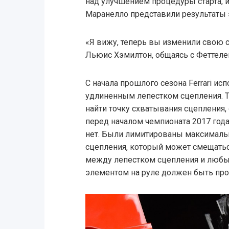
над улучшением процедуры старта, и
Маранелло представили результаты 
«Я вижу, теперь вы изменили свою 
Льюис Хэмилтон, общаясь с Феттеле
С начала прошлого сезона Ferrari и
удлиненным лепестком сцепления. 
найти точку схватывания сцепления
перед началом чемпионата 2017 год
нет. Были лимитированы максималь
сцепления, который может смещатьс
между лепестком сцепления и люб
элементом на руле должен быть про