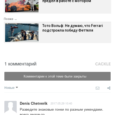
предел в работе с мотором
Позже →
Тото Вольф: Не думаю, что Ferrari
подстроила победу Феттеля
1 комментарий
Комментарии к этой теме были закрыты
Новые
Denis Chetverik
2017.05.29 10:40
Разведите знаковые гонки по разным уикендами. 
всего делов-то