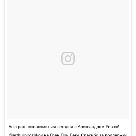
Был рад познакомиться сегодня с Александром Реввой
@arthurpirozhkov на Гран При Баку. Спасибо за поддержку!