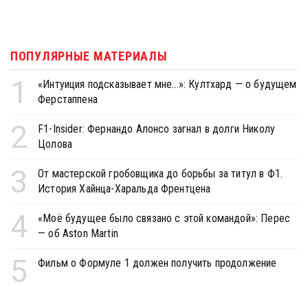
ПОПУЛЯРНЫЕ МАТЕРИАЛЫ
1
«Интуиция подсказывает мне...»: Култхард — о будущем
Ферстаппена
2
F1-Insider: Фернандо Алонсо загнал в долги Николу
Цолова
3
От мастерской гробовщика до борьбы за титул в Ф1.
История Хайнца-Харальда Френтцена
4
«Моё будущее было связано с этой командой»: Перес
— об Aston Martin
5
Фильм о Формуле 1 должен получить продолжение