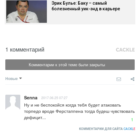
Эрик Булье: Баку – самый
болезненный уик-энд в карьере
1 комментарий
Комментарии к этой теме были закрыты
Новые
Senna
2017.06.25 07:27
Ну и не беспокойся когда тебя будет атаковать 
торпедо вроде Ферстаппена тогда будеш чувствовать 
дефицит...
1
КОММЕНТАРИИ ДЛЯ САЙТА
CACKL
E