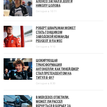
АЛОНСО ЗАГНАЛ В ДОЛГИ
НИКОЛУ ЦОЛОВА
Сегодня в 10:11
РОБЕРТ ШВАРЦМАН МОЖЕТ
СТАТЬ ГОНЩИКОМ
ЗАВОДСКОЙ КОМАНДЫ
PEUGEOT В FIA WEC
Сегодня в 9:10
ШОКИРУЮЩАЯ
ТРАНСФОРМАЦИЯ
АНТОНЕЛЛИ: КАК ТИНЕЙДЖЕР
СТАЛ ПРЕТЕНДЕНТОМ НА
ТИТУЛ В Ф1?
Сегодня в 8:30
В MERCEDES ОТВЕТИЛИ,
МОЖЕТ ЛИ РАССЕЛ
ВЕРНУТЬСЯ В БОРЬБУ ЗА