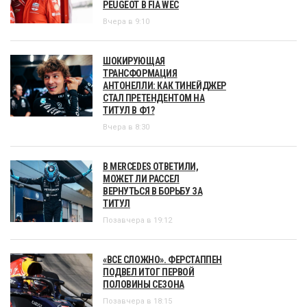
PEUGEOT В FIA WEC
Вчера в 9:10
ШОКИРУЮЩАЯ
ТРАНСФОРМАЦИЯ
АНТОНЕЛЛИ: КАК ТИНЕЙДЖЕР
СТАЛ ПРЕТЕНДЕНТОМ НА
ТИТУЛ В Ф1?
Вчера в 8:30
В MERCEDES ОТВЕТИЛИ,
МОЖЕТ ЛИ РАССЕЛ
ВЕРНУТЬСЯ В БОРЬБУ ЗА
ТИТУЛ
Позавчера в 19:12
«ВСЕ СЛОЖНО». ФЕРСТАППЕН
ПОДВЕЛ ИТОГ ПЕРВОЙ
ПОЛОВИНЫ СЕЗОНА
Позавчера в 18:15