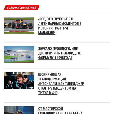
СТАТЬИ И АНАЛИТИКА
«СЕБ, ЭТО ГЛУПО!» ПЯТЬ
ЛЕГЕНДАРНЫХ МОМЕНТОВ В
ИСТОРИИ ГРАН ПРИ
МАЛАЙЗИИ
ЗЕРКАЛО ПРОШЛОГО, ИЛИ
ДВЕ ПРИЧИНЫ НЕНАВИДЕТЬ
ФОРМУЛУ 1 1998 ГОДА
ШОКИРУЮЩАЯ
ТРАНСФОРМАЦИЯ
АНТОНЕЛЛИ: КАК ТИНЕЙДЖЕР
СТАЛ ПРЕТЕНДЕНТОМ НА
ТИТУЛ В Ф1?
ОТ МАСТЕРСКОЙ
ГРОБОВЩИКА ДО БОРЬБЫ ЗА