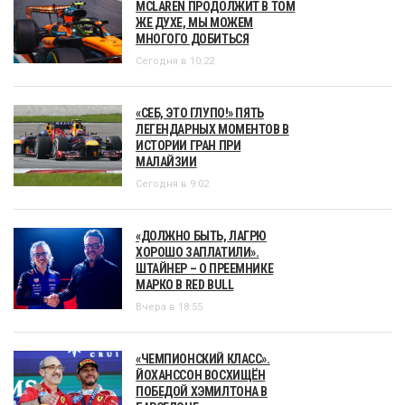
MCLAREN ПРОДОЛЖИТ В ТОМ
ЖЕ ДУХЕ, МЫ МОЖЕМ
МНОГОГО ДОБИТЬСЯ
Сегодня в 10:22
«СЕБ, ЭТО ГЛУПО!» ПЯТЬ
ЛЕГЕНДАРНЫХ МОМЕНТОВ В
ИСТОРИИ ГРАН ПРИ
МАЛАЙЗИИ
Сегодня в 9:02
«ДОЛЖНО БЫТЬ, ЛАГРЮ
ХОРОШО ЗАПЛАТИЛИ».
ШТАЙНЕР – О ПРЕЕМНИКЕ
МАРКО В RED BULL
Вчера в 18:55
«ЧЕМПИОНСКИЙ КЛАСС».
ЙОХАНССОН ВОСХИЩЁН
ПОБЕДОЙ ХЭМИЛТОНА В