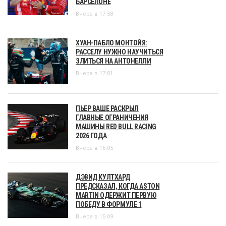
БАРСЕЛОНЕ
Вчера в 17:58
ХУАН-ПАБЛО МОНТОЙЯ:
РАССЕЛУ НУЖНО НАУЧИТЬСЯ
ЗЛИТЬСЯ НА АНТОНЕЛЛИ
Вчера в 17:01
ПЬЕР ВАШЕ РАСКРЫЛ
ГЛАВНЫЕ ОГРАНИЧЕНИЯ
МАШИНЫ RED BULL RACING
2026 ГОДА
Вчера в 16:05
ДЭВИД КУЛТХАРД
ПРЕДСКАЗАЛ, КОГДА ASTON
MARTIN ОДЕРЖИТ ПЕРВУЮ
ПОБЕДУ В ФОРМУЛЕ 1
Вчера в 15:09