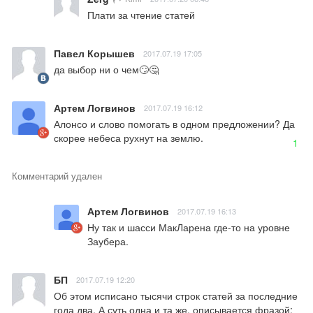
Плати за чтение статей
Павел Корышев
2017.07.19 17:05
да выбор ни о чем🙄🤔
Артем Логвинов
2017.07.19 16:12
Алонсо и слово помогать в одном предложении? Да 
скорее небеса рухнут на землю.
1
Комментарий удален
Артем Логвинов
2017.07.19 16:13
Ну так и шасси МакЛарена где-то на уровне 
Заубера.
БП
2017.07.19 12:20
Об этом исписано тысячи строк статей за последние 
года два. А суть одна и та же, описывается фразой:
