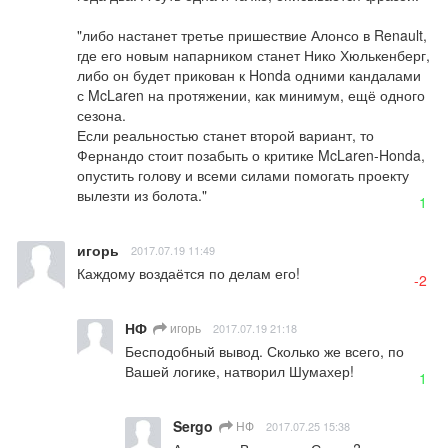
"либо настанет третье пришествие Алонсо в Renault, 
где его новым напарником станет Нико Хюлькенберг, 
либо он будет прикован к Honda одними кандалами 
с McLaren на протяжении, как минимум, ещё одного 
сезона.

Если реальностью станет второй вариант, то 
Фернандо стоит позабыть о критике McLaren-Honda, 
опустить голову и всеми силами помогать проекту 
вылезти из болота."
1
игорь
2017.07.19 11:49
Каждому воздаётся по делам его!
-2
НФ
игорь
2017.07.19 21:18
Бесподобный вывод. Сколько же всего, по 
Вашей логике, натворил Шумахер!
1
Sergo
НФ
2017.07.25 15:38