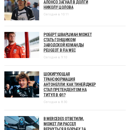
АЛОНСО ЗАГНАЛ В ДОЛГИ
НИКОЛУ ЦОЛОВА
Сегодня в 10:11
РОБЕРТ ШВАРЦМАН МОЖЕТ
СТАТЬ ГОНЩИКОМ
ЗАВОДСКОЙ КОМАНДЫ
PEUGEOT В FIA WEC
Сегодня в 9:10
ШОКИРУЮЩАЯ
ТРАНСФОРМАЦИЯ
АНТОНЕЛЛИ: КАК ТИНЕЙДЖЕР
СТАЛ ПРЕТЕНДЕНТОМ НА
ТИТУЛ В Ф1?
Сегодня в 8:30
В MERCEDES ОТВЕТИЛИ,
МОЖЕТ ЛИ РАССЕЛ
ВЕРНУТЬСЯ В БОРЬБУ ЗА