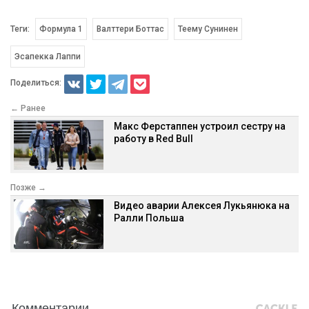
Теги:
Формула 1
Валттери Боттас
Теему Сунинен
Эсапекка Лаппи
Поделиться:
← Ранее
Макс Ферстаппен устроил сестру на
работу в Red Bull
Позже →
Видео аварии Алексея Лукьянюка на
Ралли Польша
Комментарии