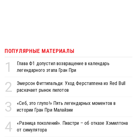
ПОПУЛЯРНЫЕ МАТЕРИАЛЫ
1
Глава Ф1 допустил возвращение в календарь
легендарного этапа Гран При
2
Эмерсон Фиттипальди: Уход Ферстаппена из Red Bull
раскачает рынок пилотов
3
«Себ, это глупо!» Пять легендарных моментов в
истории Гран При Малайзии
4
«Разница поколений». Пиастри – об отказе Хэмилтона
от симулятора