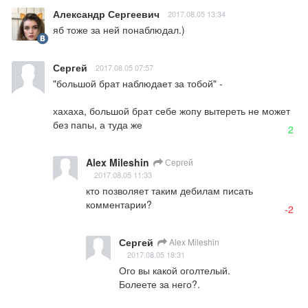
Александр Сергеевич
2017.08.05 13:34
яб тоже за ней понаблюдал.)
Сергей
2017.08.05 07:57
"большой брат наблюдает за тобой" - 

хахаха, большой брат себе жопу вытереть не может 
без папы, а туда же
2
Alex Mileshin
Сергей
2017.08.05 11:33
кто позволяет таким дебилам писать 
комментарии?
-2
Сергей
Alex Mileshin
2017.08.05 18:31
Ого вы какой оголтелый. 

Болеете за него?.