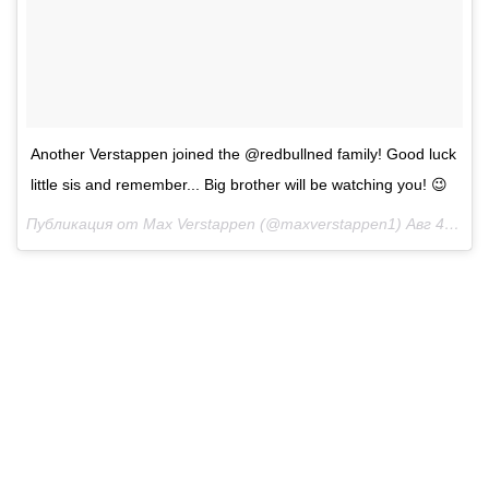
Another Verstappen joined the @redbullned family! Good luck
little sis and remember... Big brother will be watching you! 😉
Публикация от Max Verstappen (@maxverstappen1)
Авг 4 2017 в 1:43 PDT