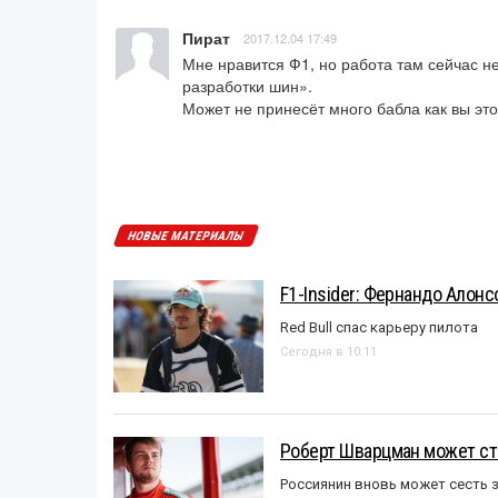
Пират
2017.12.04 17:49
Мне нравится Ф1, но работа там сейчас не
разработки шин».

Может не принесёт много бабла как вы этог
НОВЫЕ МАТЕРИАЛЫ
F1-Insider: Фернандо Алонс
Red Bull спас карьеру пилота
Сегодня в 10:11
Роберт Шварцман может ст
Россиянин вновь может сесть з