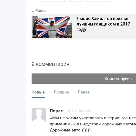
← Ранее
Льюис Хэмилтон признан
лучшим гонщиком в 2017
году
2 комментария
Комментарии к э
Новые
Лучшие
Ранее
Пират
2017.12.04 17:51
«Мы не хотим участвовать в серии, где не
применимых в индустрии дорожных автомо
Дорожные авто ))))))