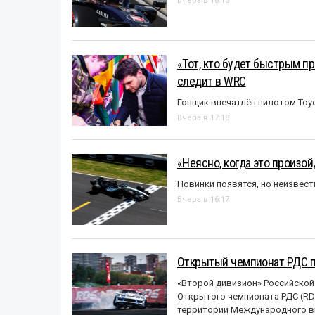
Вчера в 18:15
«Тот, кто будет быстрым пр
следит в WRC
Гонщик впечатлён пилотом Toy
Вчера в 17:18
«Неясно, когда это произо
Новинки появятся, но неизвест
Вчера в 16:17
Открытый чемпионат РДС п
«Второй дивизион» Российской
Открытого чемпионата РДС (RDS
территории Международного вы