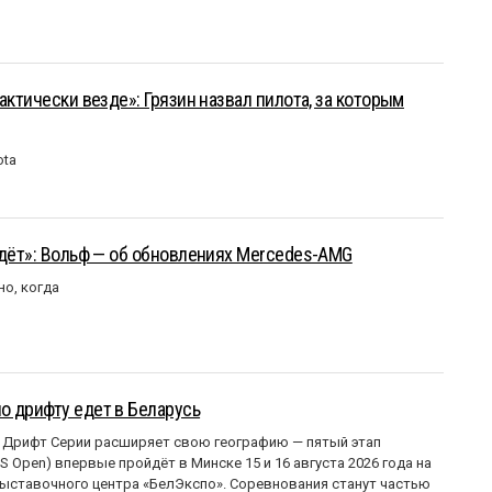
актически везде»: Грязин назвал пилота, за которым
ota
йдёт»: Вольф — об обновлениях Mercedes-AMG
но, когда
о дрифту едет в Беларусь
 Дрифт Серии расширяет свою географию — пятый этап
 Open) впервые пройдёт в Минске 15 и 16 августа 2026 года на
ставочного центра «БелЭкспо». Соревнования станут частью