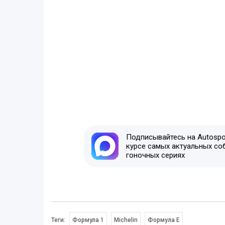
Подписывайтесь на Autospor
курсе самых актуальных со
гоночных сериях
Теги:
Формула 1
Michelin
Формула E