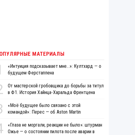
ОПУЛЯРНЫЕ МАТЕРИАЛЫ
1
«Интуиция подсказывает мне...»: Култхард — о
будущем Ферстаппена
2
От мастерской гробовщика до борьбы за титул
в Ф1. История Хайнца-Харальда Френтцена
3
«Моё будущее было связано с этой
командой»: Перес — об Aston Martin
4
«Глаза не моргали, реакции не было»: штурман
Ожье — о состоянии пилота после аварии в