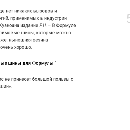
где нет никаких вызовов и
огий, применимых в индустрии
Куаноана издание
F1i
. – В Формуле
дюймовые шины, которые можно
 же, нынешняя резина
 очень хорошо.
овые шины для Формулы 1
час не принесет большой пользы с
 шин».