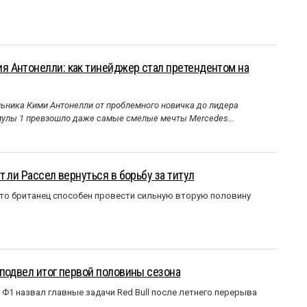
 Антонелли: как тинейджер стал претендентом на
ника Кими Антонелли от проблемного новичка до лидера
улы 1 превзошло даже самые смелые мечты Mercedes...
 ли Рассел вернуться в борьбу за титул
что британец способен провести сильную вторую половину
подвел итог первой половины сезона
Ф1 назвал главные задачи Red Bull после летнего перерыва