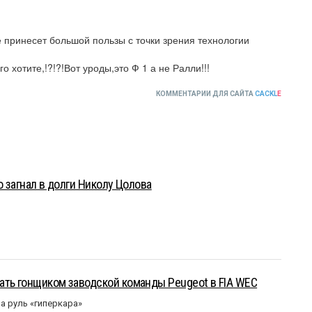
 принесет большой пользы с точки зрения технологии 
о хотите,!?!?!Вот уроды,это Ф 1 а не Ралли!!!
КОММЕНТАРИИ ДЛЯ САЙТА
CACKL
E
о загнал в долги Николу Цолова
ать гонщиком заводской команды Peugeot в FIA WEC
а руль «гиперкара»