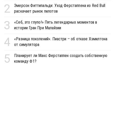
2
Эмерсон Фиттипальди: Уход Ферстаппена из Red Bull
раскачает рынок пилотов
3
«Себ, это глупо!» Пять легендарных моментов в
истории Гран При Малайзии
4
«Разница поколений». Пиастри – об отказе Хэмилтона
от симулятора
5
Планирует ли Макс Ферстаппен создать собственную
команду Ф1?