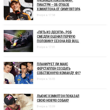
«РАЗНИЦА ПОКОЛЕНИЙ».
ПИАСТРИ – ОБ ОТКАЗЕ
ХЭМИЛТОНА ОТ СИМУЛЯТОРА
Вчера в 17:58
«ПЯТЬ ИЗ ДЕСЯТИ». РОБ
СМЕДЛИ ОЦЕНИЛ ПЕРВУЮ
ПОЛОВИНУ СЕЗОНА RED BULL
Вчера в 17:01
ПЛАНИРУЕТ ЛИ МАКС
ФЕРСТАППЕН СОЗДАТЬ
СОБСТВЕННУЮ КОМАНДУ Ф1?
Вчера в 16:05
ЛЬЮИС ХЭМИЛТОН ПОКАЗАЛ
СВОЮ НОВУЮ СОБАКУ
Вчера в 15:09