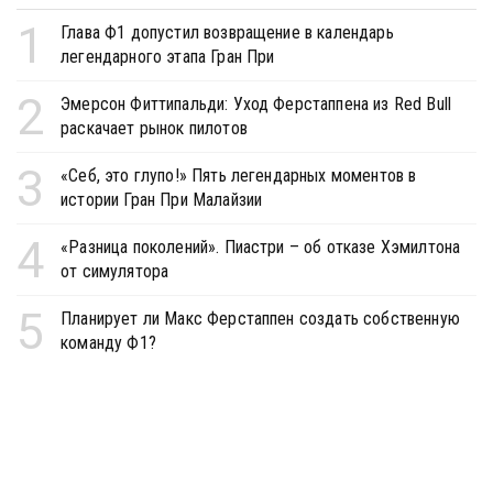
1
Глава Ф1 допустил возвращение в календарь
легендарного этапа Гран При
2
Эмерсон Фиттипальди: Уход Ферстаппена из Red Bull
раскачает рынок пилотов
3
«Себ, это глупо!» Пять легендарных моментов в
истории Гран При Малайзии
4
«Разница поколений». Пиастри – об отказе Хэмилтона
от симулятора
5
Планирует ли Макс Ферстаппен создать собственную
команду Ф1?