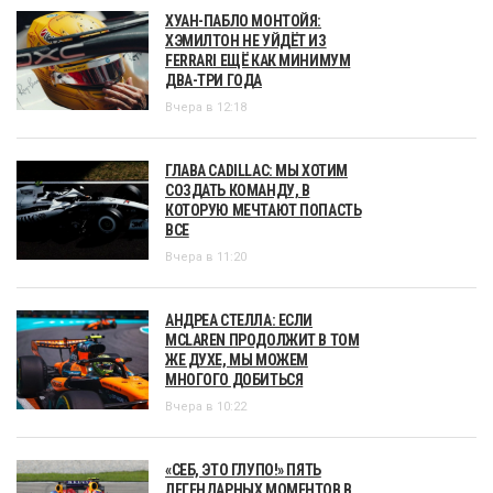
ХУАН-ПАБЛО МОНТОЙЯ:
ХЭМИЛТОН НЕ УЙДЁТ ИЗ
FERRARI ЕЩЁ КАК МИНИМУМ
ДВА-ТРИ ГОДА
Вчера в 12:18
ГЛАВА CADILLAC: МЫ ХОТИМ
СОЗДАТЬ КОМАНДУ, В
КОТОРУЮ МЕЧТАЮТ ПОПАСТЬ
ВСЕ
Вчера в 11:20
АНДРЕА СТЕЛЛА: ЕСЛИ
MCLAREN ПРОДОЛЖИТ В ТОМ
ЖЕ ДУХЕ, МЫ МОЖЕМ
МНОГОГО ДОБИТЬСЯ
Вчера в 10:22
«СЕБ, ЭТО ГЛУПО!» ПЯТЬ
ЛЕГЕНДАРНЫХ МОМЕНТОВ В