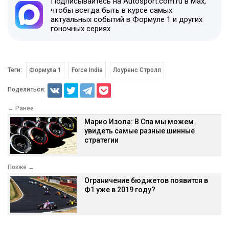
Подписывайтесь на Autosport.com.ru в Max,
чтобы всегда быть в курсе самых
актуальных событий в Формуле 1 и других
гоночных сериях
Теги:
Формула 1
Force India
Лоуренс Стролл
Поделиться:
← Ранее
Марио Изола: В Спа мы можем
увидеть самые разные шинные
стратегии
Позже →
Ограничение бюджетов появится в
Ф1 уже в 2019 году?