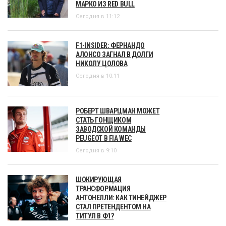
МАРКО ИЗ RED BULL
Сегодня в 11:12
F1-INSIDER: ФЕРНАНДО
АЛОНСО ЗАГНАЛ В ДОЛГИ
НИКОЛУ ЦОЛОВА
Сегодня в 10:11
РОБЕРТ ШВАРЦМАН МОЖЕТ
СТАТЬ ГОНЩИКОМ
ЗАВОДСКОЙ КОМАНДЫ
PEUGEOT В FIA WEC
Сегодня в 9:10
ШОКИРУЮЩАЯ
ТРАНСФОРМАЦИЯ
АНТОНЕЛЛИ: КАК ТИНЕЙДЖЕР
СТАЛ ПРЕТЕНДЕНТОМ НА
ТИТУЛ В Ф1?