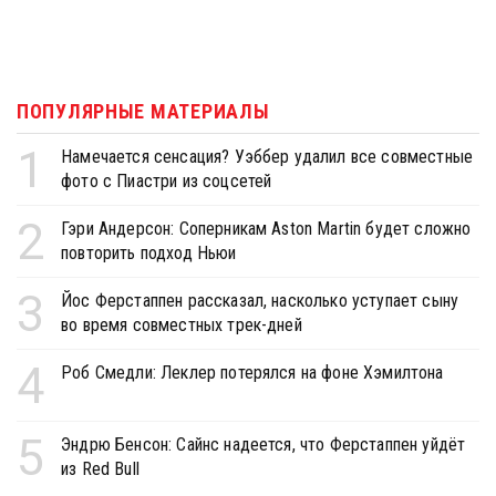
ПОПУЛЯРНЫЕ МАТЕРИАЛЫ
1
Намечается сенсация? Уэббер удалил все совместные
фото с Пиастри из соцсетей
2
Гэри Андерсон: Соперникам Aston Martin будет сложно
повторить подход Ньюи
3
Йос Ферстаппен рассказал, насколько уступает сыну
во время совместных трек-дней
4
Роб Смедли: Леклер потерялся на фоне Хэмилтона
5
Эндрю Бенсон: Сайнс надеется, что Ферстаппен уйдёт
из Red Bull