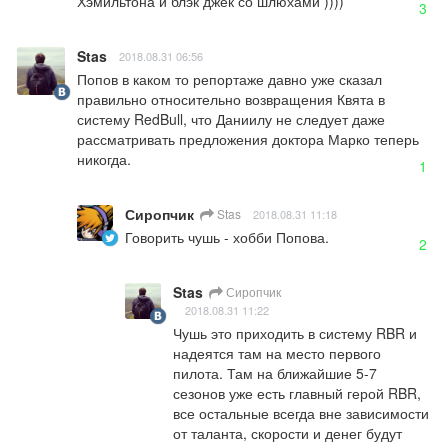
Хэмильтона и блэк джек со шлюхами ))))
3
Stas
2018.08.31 06:56
Попов в каком то репортаже давно уже сказал 
правильно относительно возвращения Квята в 
систему RedBull, что Даниилу не следует даже 
рассматривать предложения доктора Марко теперь 
никогда.
1
Сиропчик
Stas
2018.08.31 11:18
Говорить чушь - хобби Попова.
2
Stas
Сиропчик
2018.08.31 11:22
Чушь это приходить в систему RBR и 
надеятся там на место первого 
пилота. Там на ближайшие 5-7 
сезонов уже есть главный герой RBR, 
все остальные всегда вне зависимости 
от таланта, скорости и денег будут 