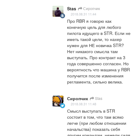
Stas
Сиропчик
2018.08.31 11:44
Про RBR я говорю как 
конечную цель для любого 
пилота идущего в STR. Если не 
иметь такой цели, то нахер 
нужен для НЕ новичка STR? 
Нет никакого смысла там 
выступать. Про контракт на 3 
года совершенно согласен. Но 
вероятность что машина у RBR 
получится после изменения 
регламента, сильно велика.
Сиропчик
Stas
2018.08.31 11:48
Смысл выступать в STR 
состоит в том, что там всяко 
легче (при любом отношении 
начальства) показать себя 
другим командам, нежели сидя 