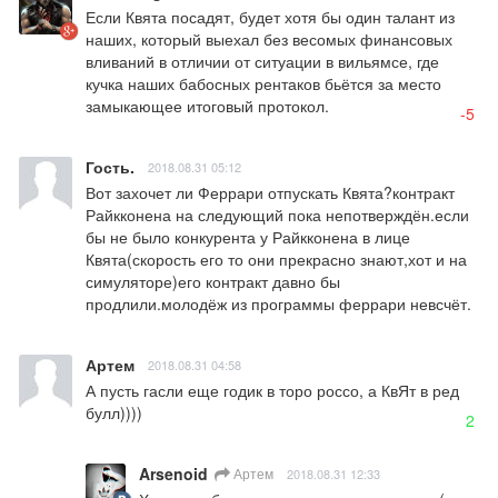
Если Квята посадят, будет хотя бы один талант из 
наших, который выехал без весомых финансовых 
вливаний в отличии от ситуации в вильямсе, где 
кучка наших бабосных рентаков бьётся за место 
замыкающее итоговый протокол.
-5
Гость.
2018.08.31 05:12
Вот захочет ли Феррари отпускать Квята?контракт 
Райкконена на следующий пока непотверждён.если 
бы не было конкурента у Райкконена в лице 
Квята(скорость его то они прекрасно знают,хот и на 
симуляторе)его контракт давно бы 
продлили.молодёж из программы феррари невсчёт.
Артем
2018.08.31 04:58
А пусть гасли еще годик в торо россо, а КвЯт в ред 
булл))))
2
Arsenoid
Артем
2018.08.31 12:33