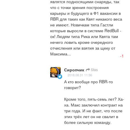
являтся подносящими снаряды, так 
что с точки зрения построения 
карьеры и будущего в Ф1 вакансии в 
RBR для таких как Квят никакого веса 
не имеют. Новичкам типа Гастли 
которые выросли в системе RedBull - 
ок! Людям типа Рика или Квята там 
нечего ловить кроме очередного 
отчисления или взятия за щеку от 
Максима...
-1
Сиропчик
Stas
2018.08.31 11:36
А кто вообще про RBR-то 
говорит?

Кроме того, пять-семь лет? Ха-
ха. Макс заключил контракт на 
три года. И не факт, что после 
этих трёх лет он не свалит в 
более сильную команду.