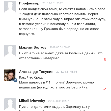
Профессор
2018.08.31 23:25
Если найдёт свой темп, то сможет напомнить о себе. 
У людей действительно короткая память. Верня 
выкинули, он в этом году выиграл электрич формулу, 
в лемане успехи и поначалу о нем вспомнили, 
заговорили... у Грожана был период, но он снова 
вернулся.
Максим Волков
2018.08.31 09:06
Никто его не возьмет, даже за большие деньги, это 
отработанный материал.
-5
Александр Танунин
2018.08.31 08:53
Какой-то бред.

Мало пилотов в Ф1, что ли? Временно можно 
подписать (на год) хоть того же Верляйна.
-2
Mihail Izhevsky
2018.08.31 07:27
Пусть тогда хотелки выдает. Зарплату как у 