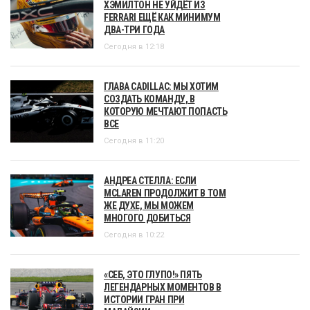
ХЭМИЛТОН НЕ УЙДЁТ ИЗ
FERRARI ЕЩЁ КАК МИНИМУМ
ДВА-ТРИ ГОДА
Сегодня в 12:18
ГЛАВА CADILLAC: МЫ ХОТИМ
СОЗДАТЬ КОМАНДУ, В
КОТОРУЮ МЕЧТАЮТ ПОПАСТЬ
ВСЕ
Сегодня в 11:20
АНДРЕА СТЕЛЛА: ЕСЛИ
MCLAREN ПРОДОЛЖИТ В ТОМ
ЖЕ ДУХЕ, МЫ МОЖЕМ
МНОГОГО ДОБИТЬСЯ
Сегодня в 10:22
«СЕБ, ЭТО ГЛУПО!» ПЯТЬ
ЛЕГЕНДАРНЫХ МОМЕНТОВ В
ИСТОРИИ ГРАН ПРИ