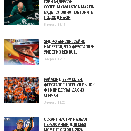
ГЭРИ АНДЕРСОН:
СОПЕРНИКАМ ASTON MARTIN
БУДЕТ СЛОЖНО ПОВТОРИТЬ
ПОДХОД НЬЮИ
Вчера в 13:15
ЭНДРЮ БЕНСОН: САЙНС
НАДЕЕТСЯ, ЧТО ФЕРСТАППЕН
УЙДЁТ ИЗ RED BULL
Вчера в 12:18
РАЙМОНД ВЕРМЮЛЕН:
ФЕРСТАППЕН ВЕРНУЛ РЫНОК
Ф1 В НИДЕРЛАНДАХ ИЗ
СПЯЧКИ
Вчера в 11:20
ОСКАР ПИАСТРИ НАЗВАЛ
ПЕРЕЛОМНЫЙ ДЛЯ СЕБЯ
МОМЕНТ СЕЗОНА-2026