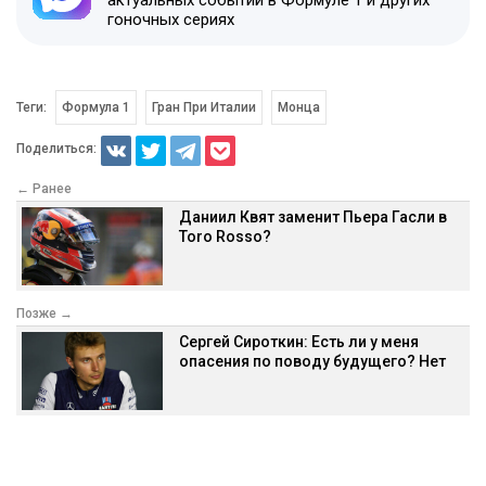
гоночных сериях
Теги:
Формула 1
Гран При Италии
Монца
Поделиться:
← Ранее
Даниил Квят заменит Пьера Гасли в
Toro Rosso?
Позже →
Сергей Сироткин: Есть ли у меня
опасения по поводу будущего? Нет