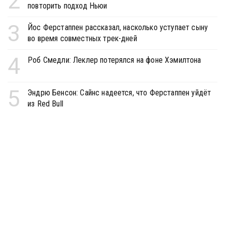
2
повторить подход Ньюи
3
Йос Ферстаппен рассказал, насколько уступает сыну
во время совместных трек-дней
4
Роб Смедли: Леклер потерялся на фоне Хэмилтона
5
Эндрю Бенсон: Сайнс надеется, что Ферстаппен уйдёт
из Red Bull