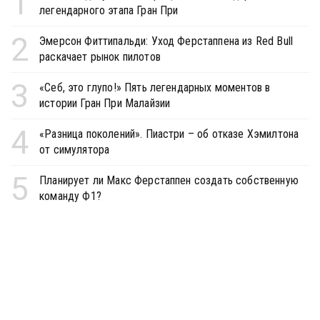
1
легендарного этапа Гран При
2
Эмерсон Фиттипальди: Уход Ферстаппена из Red Bull
раскачает рынок пилотов
3
«Себ, это глупо!» Пять легендарных моментов в
истории Гран При Малайзии
4
«Разница поколений». Пиастри – об отказе Хэмилтона
от симулятора
5
Планирует ли Макс Ферстаппен создать собственную
команду Ф1?