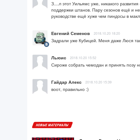
З....л этот Уильямс уже, никакого развити
поддержки штанов. Пару сезонов ещё и не 
руководстве ещё хуже чем пиндосы в мак
Евгений Семенов
2018.10.20 18:20
Задрали уже Кубицей. Меня даже Люся так
Льюис
2018.10.20 15:52
Сироже собрать чемодан и принять позу ни
Гайдар Алекс
2018.10.20 15:39
воот, правильно :)
НОВЫЕ МАТЕРИАЛЫ