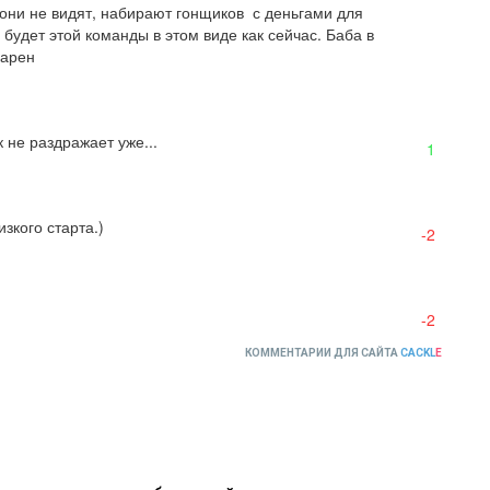
я они не видят, набирают гонщиков  с деньгами для 
будет этой команды в этом виде как сейчас. Баба в 
ларен
 не раздражает уже...
1
зкого старта.)
-2
-2
КОММЕНТАРИИ ДЛЯ САЙТА
CACKL
E