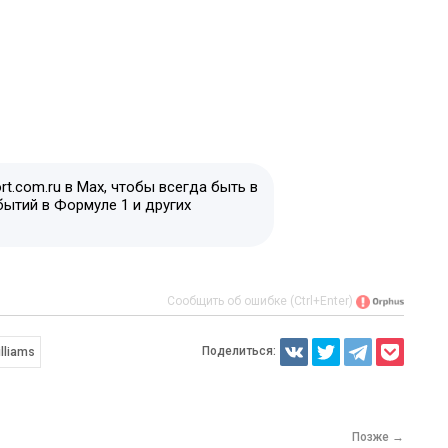
t.com.ru в Max, чтобы всегда быть в
бытий в Формуле 1 и других
Сообщить об ошибке (Ctrl+Enter)
Поделиться:
lliams
Позже →