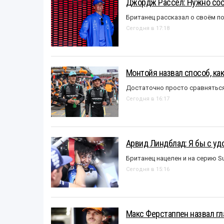
Джордж Рассел: Нужно сос
Британец рассказал о своём п
Сегодня в 17:18
Монтойя назвал способ, ка
Достаточно просто сравняться
Сегодня в 16:17
Арвид Линдблад: Я бы с уд
Британец нацелен и на серию S
Сегодня в 15:16
Макс Ферстаппен назвал гл