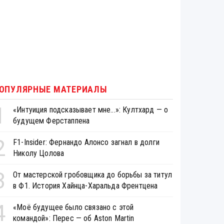
ОПУЛЯРНЫЕ МАТЕРИАЛЫ
1
«Интуиция подсказывает мне...»: Култхард — о
будущем Ферстаппена
2
F1-Insider: Фернандо Алонсо загнал в долги
Николу Цолова
3
От мастерской гробовщика до борьбы за титул
в Ф1. История Хайнца-Харальда Френтцена
4
«Моё будущее было связано с этой
командой»: Перес — об Aston Martin