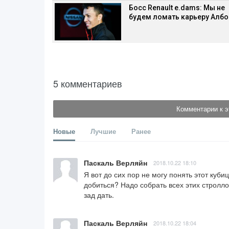
Босс Renault e.dams: Мы не
будем ломать карьеру Албо
5 комментариев
Комментарии к э
Новые
Лучшие
Ранее
Паскаль Верляйн
2018.10.22 18:10
Я вот до сих пор не могу понять этот кубиц
добиться? Надо собрать всех этих строллов
зад дать.
Паскаль Верляйн
2018.10.22 18:04