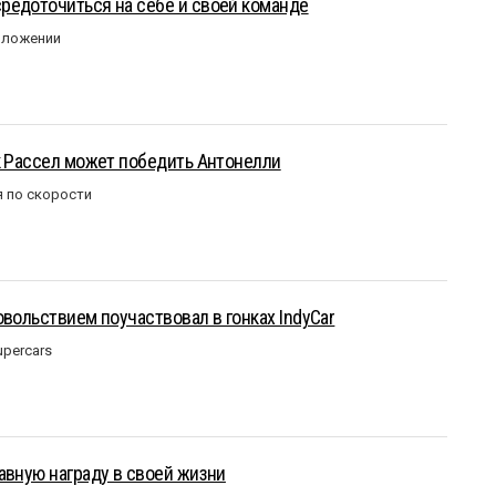
редоточиться на себе и своей команде
оложении
к Рассел может победить Антонелли
 по скорости
овольствием поучаствовал в гонках IndyCar
upercars
авную награду в своей жизни