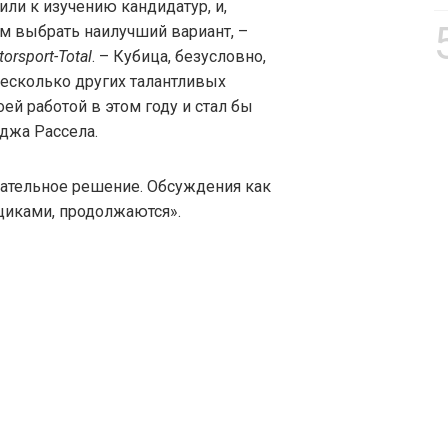
ли к изучению кандидатур, и,
им выбрать наилучший вариант, –
orsport-Total
. – Кубица, безусловно,
 несколько других талантливых
оей работой в этом году и стал бы
джа Рассела.
чательное решение. Обсуждения как
щиками, продолжаются».