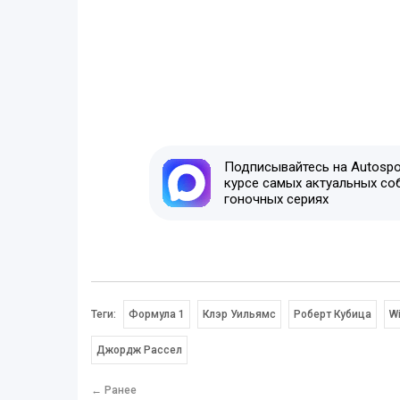
Подписывайтесь на Autospor
курсе самых актуальных со
гоночных сериях
Теги:
Формула 1
Клэр Уильямс
Роберт Кубица
Wi
Джордж Рассел
← Ранее