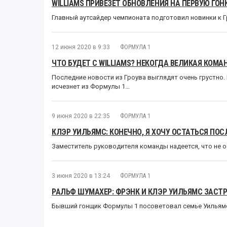
WILLIAMS ПРИВЕЗЕТ ОБНОВЛЕНИЯ НА ПЕРВУЮ ГОН
Главный аутсайдер чемпионата подготовил новинки к 
12 июня 2020 в 9:33
ФОРМУЛА 1
ЧТО БУДЕТ С WILLIAMS? НЕКОГДА ВЕЛИКАЯ КОМА
Последние новости из Гроува выглядят очень грустно. 
исчезнет из Формулы 1...
9 июня 2020 в 22:35
ФОРМУЛА 1
КЛЭР УИЛЬЯМС: КОНЕЧНО, Я ХОЧУ ОСТАТЬСЯ П
Заместитель руководителя команды надеется, что не о
3 июня 2020 в 13:24
ФОРМУЛА 1
РАЛЬФ ШУМАХЕР: ФРЭНК И КЛЭР УИЛЬЯМС ЗАСТ
Бывший гонщик Формулы 1 посоветовал семье Уильямс