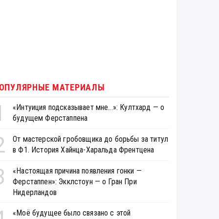
ОПУЛЯРНЫЕ МАТЕРИАЛЫ
1
«Интуиция подсказывает мне...»: Култхард — о
будущем Ферстаппена
2
От мастерской гробовщика до борьбы за титул
в Ф1. История Хайнца-Харальда Френтцена
3
«Настоящая причина появления гонки —
Ферстаппен»: Экклстоун — о Гран При
Нидерландов
4
«Моё будущее было связано с этой