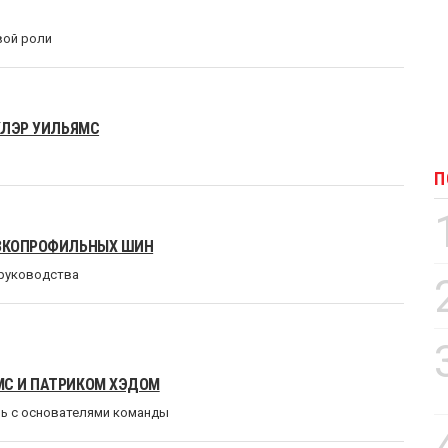
вой роли
 КЛЭР УИЛЬЯМС
П
ИЗКОПРОФИЛЬНЫХ ШИН
 руководства
МС И ПАТРИКОМ ХЭДОМ
зь с основателями команды